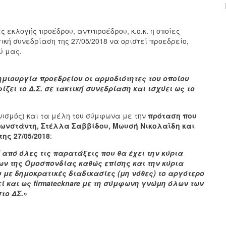
 εκλογής προέδρου, αντιπροέδρου, κ.ο.κ. η οποίες
κή συνεδρίαση της 27/05/2018 να οριστεί προεδρείο,
ύ μας.
δημιουργία προεδρείου οι αρμοδιότητες του οποίου
ει το Δ.Σ. σε τακτική συνεδρίαση και ισχύει ως το
νισμός) και τα μέλη του σύμφωνα με την
πρόταση που
ωνστάντη, Στέλλα Σαββίδου, Μωυσή Νικολαϊδη και
ης 27/05/2018
:
από όλες τις παρατάξεις που θα έχει την κύρια
ων της Ομοσπονδίας καθώς επίσης και την κύρια
 με δημοκρατικές διαδικασίες (μη νόθες) το αργότερο
εί και ως firmatecknare με τη σύμφωνη γνώμη όλων των
το ΔΣ.»