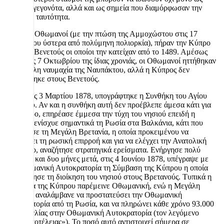
πολιτικά γεγονότα, αλλά και ως σημεία που διαμόρφωσαν την
κυπριακή ταυτότητα.
1571:
Οι Οθωμανοί (με την πτώση της Αμμοχώστου στις 17
Αυγούστου ύστερα από πολύμηνη πολιορκία), πήραν την Κύπρο
από τους Βενετούς οι οποίοι την κατείχαν από το 1489. Αμέσως
μετά, στις 7 Οκτωβρίου της ίδιας χρονιάς, οι Οθωμανοί ηττήθηκαν
στη μεγάλη ναυμαχία της Ναυπάκτου, αλλά η Κύπρος δεν
επιστράφηκε στους Βενετούς.
1878:
Στις 3 Μαρτίου 1878, υπογράφτηκε η Συνθήκη του Αγίου
Στεφάνου. Αν και η συνθήκη αυτή δεν προέβλεπε άμεσα κάτι για
την Κύπρο, επηρέασε έμμεσα την τύχη του νησιού επειδή η
συνθήκη ενίσχυε σημαντικά τη Ρωσία στα Βαλκάνια, κάτι που
ανησύχησε τη Μεγάλη Βρετανία, η οποία προκειμένου να
περιορίσει τη ρωσική επιρροή και για να ελέγχει την Ανατολική
Μεσόγειο, αναζήτησε στρατηγικά ερείσματα. Ενήργησε πολύ
γρήγορα, και δυο μήνες μετά, στις 4 Ιουνίου 1878, υπέγραψε με
την Οθωμανική Αυτοκρατορία τη Σύμβαση της Κύπρου η οποία
παραχώρησε τη διοίκηση του νησιού στους Βρετανούς. Τυπικά η
κυριαρχία της Κύπρου παρέμεινε Οθωμανική, ενώ η Μεγάλη
Βρετανία αναλάμβανε να προστατεύσει την Οθωμανική
Αυτοκρατορία από τη Ρωσία, και να πληρώνει κάθε χρόνο 93.000
λίρες Αγγλίας στην Οθωμανική Αυτοκρατορία (τον λεγόμενο
«φόρο υποτέλειας»). Το ποσό αυτό αντιστοιχεί σήμερα σε