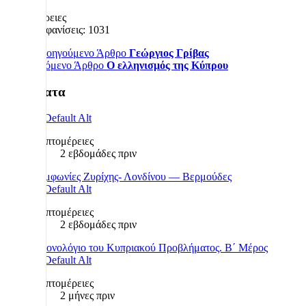
Λεπτομέρειες
Εμφανίσεις: 1031
Προηγούμενο Άρθρο
Γεώργιος Γρίβας
Επόμενο Άρθρο
Ο ελληνισμός της Κύπρου
Πρόσφατα
Λεπτομέρειες
2 εβδομάδες πριν
Συμφωνίες Ζυρίχης- Λονδίνου — Βερμούδες
Λεπτομέρειες
2 εβδομάδες πριν
Χρονολόγιο του Κυπριακού Προβλήματος. Β΄ Μέρος
Λεπτομέρειες
2 μήνες πριν