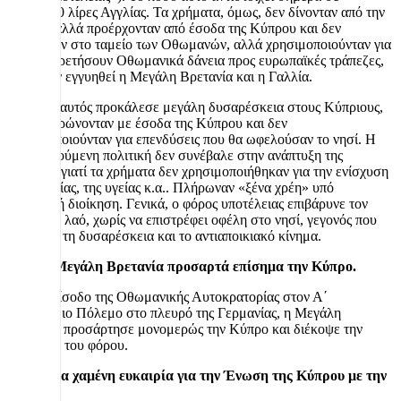
1.600.000 λίρες Αγγλίας. Τα χρήματα, όμως, δεν δίνονταν από την
Αγγλία, αλλά προέρχονταν από έσοδα της Κύπρου και δεν
κατέληγαν στο ταμείο των Οθωμανών, αλλά χρησιμοποιούνταν για
να εξυπηρετήσουν Οθωμανικά δάνεια προς ευρωπαϊκές τράπεζες,
που είχαν εγγυηθεί η Μεγάλη Βρετανία και η Γαλλία.
Ο φόρος αυτός προκάλεσε μεγάλη δυσαρέσκεια στους Κύπριους,
γιατί πληρώνονταν με έσοδα της Κύπρου και δεν
χρησιμοποιούνταν για επενδύσεις που θα ωφελούσαν το νησί. Η
ακολουθούμενη πολιτική δεν συνέβαλε στην ανάπτυξη της
Κύπρου, γιατί τα χρήματα δεν χρησιμοποιήθηκαν για την ενίσχυση
της παιδείας, της υγείας κ.α.. Πλήρωναν «ξένα χρέη» υπό
αποικιακή διοίκηση. Γενικά, ο φόρος υποτέλειας επιβάρυνε τον
κυπριακό λαό, χωρίς να επιστρέφει οφέλη στο νησί, γεγονός που
ενίσχυσε τη δυσαρέσκεια και το αντιαποικιακό κίνημα.
1914 Η Μεγάλη Βρετανία προσαρτά επίσημα την Κύπρο.
Με την είσοδο της Οθωμανικής Αυτοκρατορίας στον Α΄
Παγκόσμιο Πόλεμο στο πλευρό της Γερμανίας, η Μεγάλη
Βρετανία προσάρτησε μονομερώς την Κύπρο και διέκοψε την
πληρωμή του φόρου.
1915. Μια χαμένη ευκαιρία για την Ένωση της Κύπρου με την
Ελλάδα.