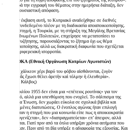
Έτσι, παρά την εγγραφή του θέματος στην ημερήσια διάταξη, δεν
πάρθηκε ουσιαστική απόφαση.
Παρά την έκβαση αυτή, το Κυπριακό αναδείχθηκε σε διεθνές
ζήτημα, συνδεδεμένο πλέον με τη διαδικασία αποαποικιοποίησης.
Την ίδια στιγμή, η Τουρκία, με τη στήριξη της Μεγάλης Βρετανίας
και των Ηνωμένων Πολιτειών, επιχείρησε να μετατοπίσει το
πλαίσιο συζήτησης, παρουσιάζοντας το ζήτημα όχι ως θέμα
αποαποικιοποίησης, αλλά ως διακρατική διαφωνία που σχετίζεται
με την περιφερειακή ισορροπία.
1955: EOKA (Εθνική Οργάνωση Κυπρίων Αγωνιστών)
«Όσοι τὸ χάλκεον χέρι βαρύ του φόβου αἰσθάνονται, ζυγὸν
δουλείας ἂς ἔχωσι θέλει ἀρετὴν καὶ τόλμην ἡ ἐλευθερία».
(Ανδρέας Κάλβος)
Η 1η Απριλίου 1955 δεν είναι μια «επέτειος ρουτίνας» για τον
ελληνισμό, αλλά μια υπενθύμιση που ενοχλεί. Το σάλπισμα της
ΕΟΚΑ για Ένωση, δεν χωράει εύκολα σε σχολικά βιβλία και
ισορροπημένες διατυπώσεις. Ο ένοπλος αγώνας ήταν επιλογή
ρήξης. Ήταν η στιγμή που μια κοινωνία είπε πως η αποικιοκρατία
δεν «εξευγενίζεται», δεν «διαπραγματεύεται» επ’ άπειρον, αλλά
ανατρέπεται. Γιατί πριν από τα όπλα υπήρξαν χρόνια αιτήματα που
αγνοήθηκαν. Πριν από τη βία υπήρξε η αδιαφορία της εξουσίας. Και