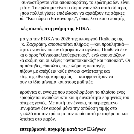
υπόλοιπο συνωστίζονται νέοι αποικιοκράτες, το ερώτημα δεν είναι
τι συνέβη τότε. Το ερώτημα είναι τι σημαίνουν όλα αυτά σήμερα,
τη στιγμή που πολλοί γύπες επιδιώκουν να αρπάξουν τις σάρκες
του νησιού. “Και τώρα τι θα κάνουμε;”, όπως λέει και ο ποιητής.
Επιλεκτικές σιωπές στη μνήμη της ΕΟΚΑ.
Στο μήνυμα για την ΕΟΚΑ το 2026 της υπουργού Παιδείας της
Ελλάδας, κ. Ζαχαράκη, αποσιωπάται πλήρως —και προκλητικά—
το αυτονόητο: εναντίον ποιων στρεφόταν ο αγώνας. Πουθενά δεν
αναφέρεται ο όρος “εθνικοαπελευθερωτικός”, ενώ απουσιάζουν
επιδεικτικά ακόμη και οι λέξεις “αντιαποικιακός” και “αποικία”. Οι
νέοι κοτζαμπάσηδες, θιασώτες της πλήρους υποταγής,
αντιμετωπίζουν με απέχθεια κάθε έννοια αντίστασης και
υπεράσπισης της εθνικής κυριαρχίας — και φροντίζουν να
μεταδώσουν το ίδιο μήνυμα και στους μαθητές.
Όταν αφαιρούνται οι έννοιες που προσδιορίζουν το πλαίσιο ενός
αγώνα, περιορίζεται αναπόφευκτα και η δυνατότητα ερμηνείας του
από τις νεότερες γενιές. Με αυτή την έννοια, το περιεχόμενο
τέτοιων μηνυμάτων δεν αφορά μόνο την απόδοση τιμής στο
παρελθόν, αλλά και τον τρόπο με τον οποίο αυτό μεταφέρεται και
νοηματοδοτείται στο παρόν.
1955 – Σεπτεμβριανά, πογκρόμ κατά των Ελλήνων