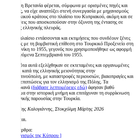
Η Μεγάλη Βρετανία φέρεται, σύμφωνα με ορισμένες πηγές και
ερμηνείες, να είχε αναπτύξει στενή συνεργασία με μηχανισμούς
του τουρκικού κράτους στο πλαίσιο του Κυπριακού, ακόμη και σε
επιχειρήσεις που αποσκοπούσαν στην όξυνση της έντασης σε
βάρος της ελληνικής πλευράς.
Στο ίδιο πλαίσιο εντάσσονται και εκτιμήσεις που συνδέουν ξένες
υπηρεσίες με τη βομβιστική επίθεση στο Τουρκικό Προξενείο στη
Θεσσαλονίκη το 1955, γεγονός που χρησιμοποιήθηκε ως αφορμή
για τα λεγόμενα Σεπτεμβριανά του 1955.
Τα γεγονότα αυτά εξελίχθηκαν σε εκτεταμένες και οργανωμένες
επιθέσεις κατά της ελληνικής μειονότητας στην
Κωνσταντινούπολη, με καταστροφές περιουσιών, βιαιοπραγίες και
σοβαρές επιπτώσεις για τον ελληνισμό της Πόλης. Τα
Σεπτεμβριανά
(διάβασε λεπτομέρειες εδώ)
άφησαν βαθύ
αποτύπωμα στην ιστορική μνήμη και επιτάχυναν τη συρρίκνωση
της ελληνικής παρουσίας στην Τουρκία.
Παναγιώτης Καλογιάννης, Στοκχόλμη Μάρτης 2026
Συνεχίζεται.
Σχετικά άρθρα:
[ Ο Ελληνισμός της Κύπρου ]