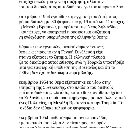
επιδιώκοντας όχι απλώς μια γενική συζήτηση, αλλά την
κατοχύρωση του δικαιώματος αυτοδιάθεσης για τον κυπριακό λαό.
Στις 24 Σεπτεμβρίου 1954 εγκρίθηκε η εγγραφή του ζητήματος
στην ημερήσια διάταξη με 30 ψήφους υπέρ, 19 κατά και 11 αποχές.
Ωστόσο, η Μεγάλη Βρετανία, με πρόταση της Νέας Ζηλανδίας,
επιδίωξε, και πέτυχε, να αποτραπεί η ουσιαστική συζήτηση
φοβούμενη ενδεχόμενη υπερψήφιση της ελληνικής θέσης.
Κατά τη διάρκεια των εργασιών, αναπτύχθηκαν έντονες
αντιπαραθέσεις ως προς το αν η Γενική Συνέλευση είχε
αρμοδιότητα να εξετάσει το ζήτημα. Η ελληνική πλευρά
υποστήριξε το δικαίωμα αυτοδιάθεσης, ενώ η Τουρκία υποστήριξε
ότι πρόκειται για εσωτερική υπόθεση της Βρετανίας και ότι τα
Ηνωμένα Έθνη δεν έχουν δικαίωμα παρέμβασης.
Στις 13 Δεκεμβρίου 1954 το θέμα εξετάστηκε εκ νέου στην
αρμόδια επιτροπή της Συνέλευσης, στο πλαίσιο του διεθνούς
δικαίου περί αυτοδιάθεσης. Ωστόσο, κατατέθηκε αντίθετο σχέδιο
από τη Νέα Ζηλανδία, το οποίο υποστηρίχθηκε, μεταξύ άλλων, από
τις Ηνωμένες Πολιτείες, τη Μεγάλη Βρετανία και την Τουρκία. Το
ελληνικό σχέδιο δεν τέθηκε τελικά σε ψηφοφορία.
Στις 17 Δεκεμβρίου 1954 υιοθετήθηκε το αντί-προσχέδιο,
σύμφωνα με το οποίο «το κλίμα δεν είναι προς το παρόν
κατάλληλο για τη λήψη απόφασης επί του ζητήματος της Κύπρου».