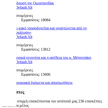
Η ίδρυση της Ομοσπονδίας
Λεπτομέρειες
Εμφανίσεις: 18084
«Το κακό τροφοδοτείται και γιγαντώνεται από τη
συγκάλυψη»
Λεπτομέρειες
Εμφανίσεις: 13812
Ιστορικά γεγονότα και η ασέβεια του κ. Μητσοτάκη
Λεπτομέρειες
Εμφανίσεις: 13606
Παροικιακά δρόμενα και αποσιωπήσεις
Επισκέπτες
Αυτήν τη στιγμή επισκέπτονται τον ιστότοπό μας 236 επισκέπτες
και κανένα μέλος