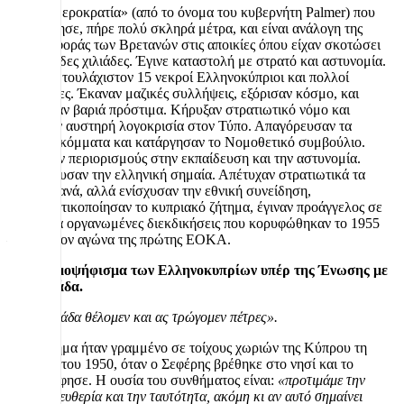
Η «Παλμεροκρατία» (από το όνομα του κυβερνήτη Palmer) που
ακολούθησε, πήρε πολύ σκληρά μέτρα, και είναι ανάλογη της
συμπεριφοράς των Βρετανών στις αποικίες όπου είχαν σκοτώσει
εκατοντάδες χιλιάδες. Έγινε καταστολή με στρατό και αστυνομία.
Υπήρξαν τουλάχιστον 15 νεκροί Ελληνοκύπριοι και πολλοί
τραυματίες. Έκαναν μαζικές συλλήψεις, εξόρισαν κόσμο, και
επέβαλλαν βαριά πρόστιμα. Κήρυξαν στρατιωτικό νόμο και
επέβαλαν αυστηρή λογοκρισία στον Τύπο. Απαγόρευσαν τα
πολιτικά κόμματα και κατάργησαν το Νομοθετικό συμβούλιο.
Επέβαλαν περιορισμούς στην εκπαίδευση και την αστυνομία.
Απαγόρευσαν την ελληνική σημαία. Απέτυχαν στρατιωτικά τα
Οκτωβριανά, αλλά ενίσχυσαν την εθνική συνείδηση,
ριζοσπαστικοποίησαν το κυπριακό ζήτημα, έγιναν προάγγελος σε
μετέπειτα οργανωμένες διεκδικήσεις που κορυφώθηκαν το 1955
–’59 με τον αγώνα της πρώτης ΕΟΚΑ.
1950 Δημοψήφισμα των Ελληνοκυπρίων υπέρ της Ένωσης με
την Ελλάδα.
«Την Ελλάδα θέλομεν και ας τρώγομεν πέτρες».
Το σύνθημα ήταν γραμμένο σε τοίχους χωριών της Κύπρου τη
δεκαετία του 1950, όταν ο Σεφέρης βρέθηκε στο νησί και το
φωτογράφησε. Η ουσία του συνθήματος είναι:
«προτιμάμε την
εθνική ελευθερία και την ταυτότητα, ακόμη κι αν αυτό σημαίνει