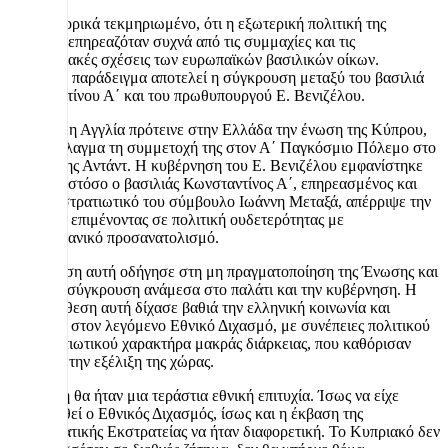
Είναι ιστορικά τεκμηριωμένο, ότι η εξωτερική πολιτική της
Ελλάδας επηρεαζόταν συχνά από τις συμμαχίες και τις
οικογενειακές σχέσεις των ευρωπαϊκών βασιλικών οίκων.
Κεντρικό παράδειγμα αποτελεί η σύγκρουση μεταξύ του βασιλιά
Κωνσταντίνου Α΄ και του πρωθυπουργού Ε. Βενιζέλου.
Το 1915, η Αγγλία πρότεινε στην Ελλάδα την ένωση της Κύπρου,
με αντάλλαγμα τη συμμετοχή της στον Α΄ Παγκόσμιο Πόλεμο στο
πλευρό της Αντάντ. Η κυβέρνηση του Ε. Βενιζέλου εμφανίστηκε
θετική, ωστόσο ο βασιλιάς Κωνσταντίνος Α΄, επηρεασμένος και
από τον στρατιωτικό του σύμβουλο Ιωάννη Μεταξά, απέρριψε την
πρόταση, επιμένοντας σε πολιτική ουδετερότητας με
φιλογερμανικό προσανατολισμό.
Η απόφαση αυτή οδήγησε στη μη πραγματοποίηση της Ένωσης και
όξυνε τη σύγκρουση ανάμεσα στο παλάτι και την κυβέρνηση. Η
αντιπαράθεση αυτή δίχασε βαθιά την ελληνική κοινωνία και
κατέληξε στον λεγόμενο Εθνικό Διχασμό, με συνέπειες πολιτικού
και στρατιωτικού χαρακτήρα μακράς διάρκειας, που καθόρισαν
αρνητικά την εξέλιξη της χώρας.
Η Ένωση θα ήταν μια τεράστια εθνική επιτυχία. Ίσως να είχε
αποφευχθεί ο Εθνικός Διχασμός, ίσως και η έκβαση της
Μικρασιατικής Εκστρατείας να ήταν διαφορετική. Το Κυπριακό δεν