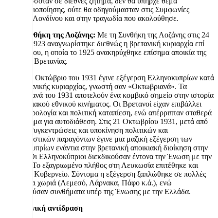
θα εξελισσόταν σε διεθνές ζήτημα, δεν θα υπήρχε θέμα
αποαποικιοποίησης, ούτε θα οδηγούμασταν στις Συμφωνίες
Ζυρίχης–Λονδίνου και στην τραγωδία που ακολούθησε.
1923 Συνθήκη της Λοζάνης:
Με τη Συνθήκη της Λοζάνης στις 24
Ιουλίου 1923 αναγνωρίστηκε διεθνώς η βρετανική κυριαρχία επί
της Κύπρου, η οποία το 1925 ανακηρύχθηκε επίσημα αποικία της
Μεγάλης Βρετανίας.
1931
Τον Οκτώβριο του 1931 έγινε εξέγερση Ελληνοκυπρίων κατά
της βρετανικής κυριαρχίας, γνωστή σαν «Οκτωβριανά». Τα
Οκτωβριανά του 1931 αποτελούν ένα κομβικό σημείο στην ιστορία
του κυπριακού εθνικού κινήματος. Οι Βρετανοί είχαν επιβάλλει
βαριά φορολογία και πολιτική καταπίεση, ενώ απέρριπταν σταθερά
κάθε αίτημα για αυτοδιάθεση. Στις 21 Οκτωβρίου 1931, μετά από
μαζικές συγκεντρώσεις και υποκίνηση πολιτικών και
εκκλησιαστικών παραγόντων έγινε μια μαζική εξέγερση των
Ελληνοκυπρίων ενάντια στην βρετανική αποικιακή διοίκηση στην
Κύπρο. Οι Ελληνοκύπριοι διεκδικούσαν έντονα την Ένωση με την
Ελλάδα. Το εξαγριωμένο πλήθος στη Λευκωσία επιτέθηκε και
έκαψε το Κυβερνείο. Σύντομα η εξέγερση ξαπλώθηκε σε πολλές
πόλεις και χωριά (Λεμεσό, Λάρνακα, Πάφο κ.ά.), ενώ
κυριαρχούσαν συνθήματα υπέρ της Ένωσης με την Ελλάδα.
Η βρετανική αντίδραση