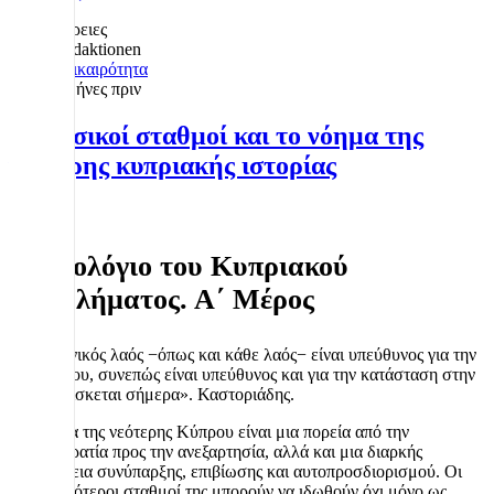
Λεπτομέρειες
Redaktionen
Επικαιρότητα
2 μήνες πριν
Οι βασικοί σταθμοί και το νόημα της
νεότερης κυπριακής ιστορίας
Χρονολόγιο του Κυπριακού
Προβλήματος. Α΄ Μέρος
«Ο ελληνικός λαός −όπως και κάθε λαός− είναι υπεύθυνος για την
ιστορία του, συνεπώς είναι υπεύθυνος και για την κατάσταση στην
οποία βρίσκεται σήμερα». Καστοριάδης.
Η ιστορία της νεότερης Κύπρου είναι μια πορεία από την
αποικιοκρατία προς την ανεξαρτησία, αλλά και μια διαρκής
προσπάθεια συνύπαρξης, επιβίωσης και αυτοπροσδιορισμού. Οι
σημαντικότεροι σταθμοί της μπορούν να ιδωθούν όχι μόνο ως