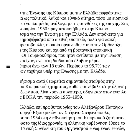
φτώχεια»
.
Το αίτημα της Ένωσης της Κύπρου με την Ελλάδα εκφράστηκε
διαχρονικά ως πολιτικό, λαϊκό και εθνικό αίτημα, τόσο με ειρηνικά
όσο και με ένοπλα μέσα, ανάλογα με τις συνθήκες της εποχής. Στις
15–22 Ιανουαρίου 1950 πραγματοποιήθηκε στην Κύπρο
δημοψήφισμα για την Ένωση με την Ελλάδα. Δεν επρόκειτο για
επίσημο δημοψήφισμα υπό διεθνή εποπτεία, αλλά για λαϊκή
ενωτική πρωτοβουλία, η οποία οργανώθηκε από την Ορθόδοξη
Εκκλησία της Κύπρου και όχι από τη βρετανική αποικιακή
διοίκηση. Οι Τουρκοκύπριοι, που ήταν αντίθετοι με την Ένωση,
δεν συμμετείχαν, ενώ στη διαδικασία έλαβαν μέρος
Off
Ελληνοκύπριοι άνω των 18 ετών. Περίπου το 95,7% των
Canvas
ψηφισάντων τάχθηκε υπέρ της Ένωσης με την Ελλάδα.
Το δημοψήφισμα αυτό θεωρείται σημαντικός σταθμός στην
εξέλιξη του Κυπριακού ζητήματος, καθώς συνέβαλε στην όξυνση
των εξελίξεων που, λίγα χρόνια αργότερα, οδήγησαν στον ένοπλο
αγώνα της ΕΟΚΑ την περίοδο 1955–1959.
1954.
Η Ελλάδα, επί πρωθυπουργίας του Αλέξανδρου Παπάγου
και με υπουργό Εξωτερικών τον Στέφανο Στεφανόπουλο,
προχώρησε το 1954 στη διεθνοποίηση του Κυπριακού ζητήματος.
Τον Αύγουστο της ίδιας χρονιάς, η ελληνική κυβέρνηση έθεσε το
θέμα στη Γενική Συνέλευση του Οργανισμού Ηνωμένων Εθνών,