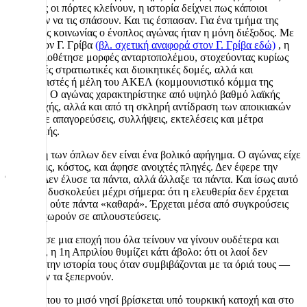
όταν όλες οι πόρτες κλείνουν, η ιστορία δείχνει πως κάποιοι
διαλέγουν να τις σπάσουν. Και τις έσπασαν. Για ένα τμήμα της
κυπριακής κοινωνίας ο ένοπλος αγώνας ήταν η μόνη διέξοδος. Με
αρχηγό τον Γ. Γρίβα
(βλ. σχετική αναφορά στον Γ. Γρίβα εδώ)
, η
ΕΟΚΑ υιοθέτησε μορφές ανταρτοπολέμου, στοχεύοντας κυρίως
βρετανικές στρατιωτικές και διοικητικές δομές, αλλά και
συνδικαλιστές ή μέλη του ΑΚΕΛ (κομμουνιστικό κόμμα της
Κύπρου). Ο αγώνας χαρακτηρίστηκε από υψηλό βαθμό λαϊκής
συμμετοχής, αλλά και από τη σκληρή αντίδραση των αποικιακών
αρχών, με απαγορεύσεις, συλλήψεις, εκτελέσεις και μέτρα
καταστολής.
Η κλαγγή των όπλων δεν είναι ένα βολικό αφήγημα. Ο αγώνας είχε
αντιφάσεις, κόστος, και άφησε ανοιχτές πληγές. Δεν έφερε την
Ένωση. Δεν έλυσε τα πάντα, αλλά άλλαξε τα πάντα. Και ίσως αυτό
είναι που δυσκολεύει μέχρι σήμερα: ότι η ελευθερία δεν έρχεται
«ομαλά», ούτε πάντα «καθαρά». Έρχεται μέσα από συγκρούσεις
που δεν χωρούν σε απλουστεύσεις.
Σήμερα, σε μια εποχή που όλα τείνουν να γίνουν ουδέτερα και
ακίνδυνα, η 1η Απριλίου θυμίζει κάτι άβολο: ότι οι λαοί δεν
γράφουν την ιστορία τους όταν συμβιβάζονται με τα όριά τους —
αλλά όταν τα ξεπερνούν.
Σήμερα, που το μισό νησί βρίσκεται υπό τουρκική κατοχή και στο