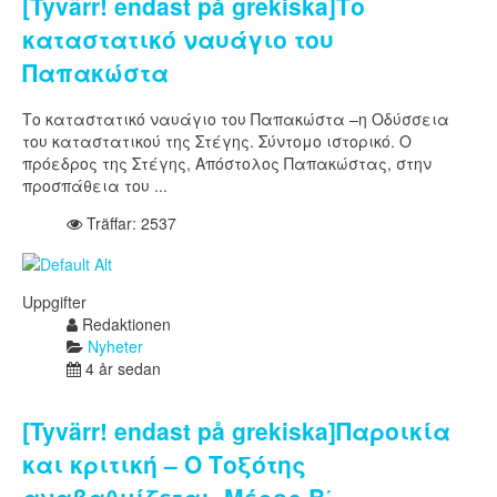
[Tyvärr! endast på grekiska]Το
καταστατικό ναυάγιο του
Παπακώστα
Το καταστατικό ναυάγιο του Παπακώστα –η Οδύσσεια
του καταστατικού της Στέγης. Σύντομο ιστορικό. Ο
πρόεδρος της Στέγης, Απόστολος Παπακώστας, στην
προσπάθεια του ...
Träffar: 2537
Uppgifter
Redaktionen
Nyheter
4 år sedan
[Tyvärr! endast på grekiska]Παροικία
και κριτική – Ο Τοξότης