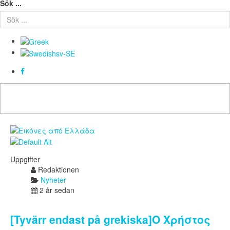
Sök ...
Uppgifter
Redaktionen
Nyheter
2 år sedan
[Tyvärr endast på grekiska]Ο Χρήστος