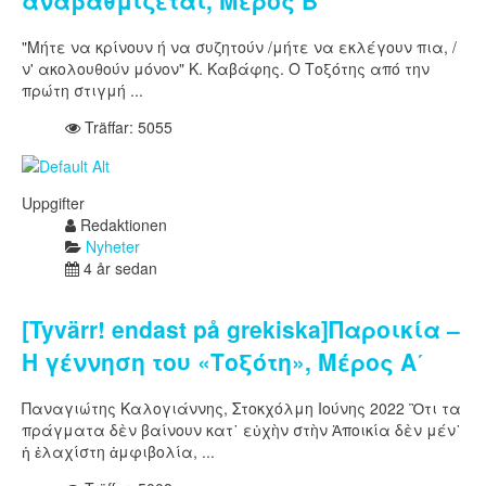
αναβαθμίζεται, Μέρος Β΄
"Μήτε να κρίνουν ή να συζητούν /μήτε να εκλέγουν πια, /
ν' ακολουθούν μόνον" Κ. Καβάφης. Ο Τοξότης από την
πρώτη στιγμή ...
Träffar: 5055
Uppgifter
Redaktionen
Nyheter
4 år sedan
[Tyvärr! endast på grekiska]Παροικία –
Η γέννηση του «Τοξότη», Μέρος Α΄
Παναγιώτης Καλογιάννης, Στοκχόλμη Ιούνης 2022 Ὃτι τα
πράγματα δὲν βαίνουν κατ᾿ εὐχὴν στὴν Ἀποικία δὲν μέν᾿
ἡ ἐλαχίστη ἀμφιβολία, ...