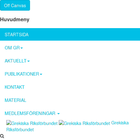
Off Canvas
Huvudmeny
STARTSIDA
OM GR
AKTUELLT
PUBLIKATIONER
KONTAKT
MATERIAL
MEDLEMSFÖRENINGAR
Grekiska
Riksförbundet