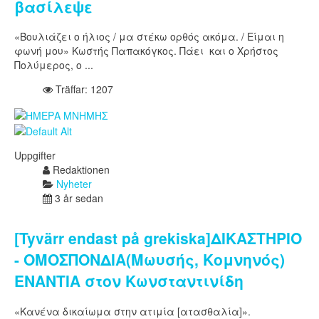
βασίλεψε
«Βουλιάζει ο ήλιος / μα στέκω ορθός ακόμα. / Είμαι η
φωνή μου» Κωστής Παπακόγκος. Πάει και ο Χρήστος
Πολύμερος, ο ...
Träffar: 1207
Uppgifter
Redaktionen
Nyheter
3 år sedan
[Tyvärr endast på grekiska]ΔΙΚΑΣΤΗΡΙΟ
- ΟΜΟΣΠΟΝΔΙΑ(Μωυσής, Κομνηνός)
ΕΝΑΝΤΙΑ στον Κωνσταντινίδη
«Κανένα δικαίωμα στην ατιμία [ατασθαλία]».