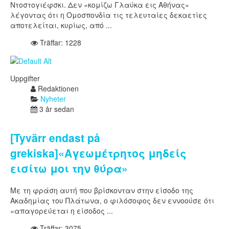
Ντοστογιέφσκι. Δεν «κομίζω Γλαύκα εις Αθήνας»
λέγοντας ότι η Ομοσπονδία τις τελευταίες δεκαετίες
αποτελείται, κυρίως, από ...
Träffar: 1228
Uppgifter
Redaktionen
Nyheter
3 år sedan
[Tyvärr endast på
grekiska]«Αγεωμέτρητος μηδείς
εισίτω μοι την θύρα»
Με τη φράση αυτή που βρίσκονταν στην είσοδο της
Ακαδημίας του Πλάτωνα, ο φιλόσοφος δεν εννοούσε ότι
«απαγορεύεται η είσοδος ...
Träffar: 3075