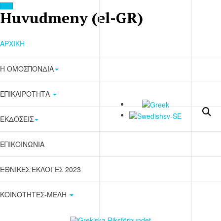
OFF CANVAS
Huvudmeny (el-GR)
ΑΡΧΙΚΗ
Η ΟΜΟΣΠΟΝΔΙΑ
ΕΠΙΚΑΙΡΟΤΗΤΑ
Redaktionen
15 χρόνια πριν
ΙΣΤΟΡΙΚΌ
Η ίδρυση της
ΕΚΔΟΣΕΙΣ
Ομοσπονδίας -
ΕΠΙΚΟΙΝΩΝΙΑ
Σελιδα 3
ΕΘΝΙΚΕΣ ΕΚΛΟΓΕΣ 2023
Σελίδα 3 από 4
ΚΟΙΝΟΤΗΤΕΣ-ΜΕΛΗ
Ευρετήριο
Ενέργειες που αφορούσαν
Άρθρου