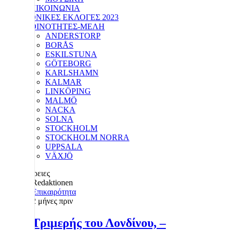
ΕΠΙΚΟΙΝΩΝΙΑ
ΕΘΝΙΚΕΣ ΕΚΛΟΓΕΣ 2023
ΚΟΙΝΟΤΗΤΕΣ-ΜΕΛΗ
ANDERSTORP
BORÅS
ESKILSTUNA
GÖTEBORG
KARLSHAMN
KALMAR
LINKÖPING
MALMÖ
NACKA
SOLNA
STOCKHOLM
STOCKHOLM NORRA
UPPSALA
VÄXJÖ
Λεπτομέρειες
Redaktionen
Επικαιρότητα
2 μήνες πριν
1955 Τριμερής του Λονδίνου, –