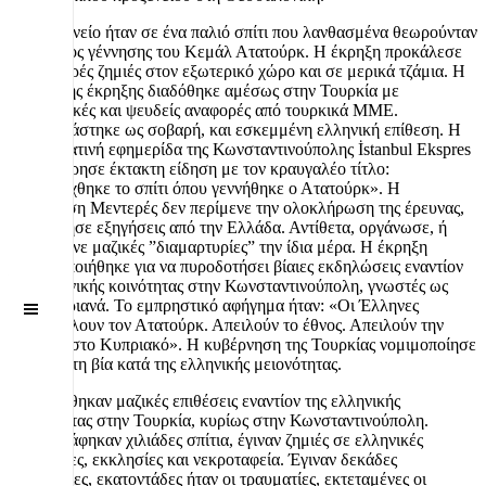
Το προξενείο ήταν σε ένα παλιό σπίτι που λανθασμένα θεωρούνταν
ως ο τόπος γέννησης του Κεμάλ Ατατούρκ. Η έκρηξη προκάλεσε
μόνο μικρές ζημιές στον εξωτερικό χώρο και σε μερικά τζάμια. Η
είδηση της έκρηξης διαδόθηκε αμέσως στην Τουρκία με
υπερβολικές και ψευδείς αναφορές από τουρκικά ΜΜΕ.
Παρουσιάστηκε ως σοβαρή, και εσκεμμένη ελληνική επίθεση. Η
απογευματινή εφημερίδα της Κωνσταντινούπολης İstanbul Ekspres
κυκλοφόρησε έκτακτη είδηση με τον κραυγαλέο τίτλο:
«ανατινάχθηκε το σπίτι όπου γεννήθηκε ο Ατατούρκ». Η
κυβέρνηση Μεντερές δεν περίμενε την ολοκλήρωση της έρευνας,
ούτε ζήτησε εξηγήσεις από την Ελλάδα. Αντίθετα, οργάνωσε, ή
διευκόλυνε μαζικές ”διαμαρτυρίες” την ίδια μέρα. Η έκρηξη
χρησιμοποιήθηκε για να πυροδοτήσει βίαιες εκδηλώσεις εναντίον
της ελληνικής κοινότητας στην Κωνσταντινούπολη, γνωστές ως
Σεπτεμβριανά. Το εμπρηστικό αφήγημα ήταν: «Οι Έλληνες
Off
Canvas
προσβάλλουν τον Ατατούρκ. Απειλούν το έθνος. Απειλούν την
Τουρκία στο Κυπριακό». Η κυβέρνηση της Τουρκίας νομιμοποίησε
πολιτικά τη βία κατά της ελληνικής μειονότητας.
Εξαπολύθηκαν μαζικές επιθέσεις εναντίον της ελληνικής
μειονότητας στην Τουρκία, κυρίως στην Κωνσταντινούπολη.
Καταστράφηκαν χιλιάδες σπίτια, έγιναν ζημιές σε ελληνικές
περιουσίες, εκκλησίες και νεκροταφεία. Έγιναν δεκάδες
δολοφονίες, εκατοντάδες ήταν οι τραυματίες, εκτεταμένες οι