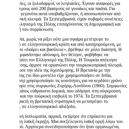
βιαιοπραγίες, οι ξυλοδαρμοί, οι λεηλασίες. Έγιναν αναφορές για
περισσότερους από 200 βιασμούς σε γυναίκες και παιδιά. Για
χρόνια τα γεγονότα αυτά υποβαθμίζονταν, ή αποσιωπούνταν από
την ελληνική πλευρά. Τα Σεπτεμβριανά, είχαν σοβαρές συνέπειες
για τον ελληνισμό της Πόλης επιταχύνοντας τη δημογραφική και
κοινωνική του συρρίκνωση.
Η Βρετανία, χωρίς να ρίξει ούτε μια σφαίρα μετέτρεψε το
Κυπριακό σε ελληνοτουρκική κρίση και από κατηγορούμενη, με
τον κανόνα «διαίρει και βασίλευε», βρέθηκε σε ρόλο διαιτητή. Η
Ελλάδα εμφανίστηκε αδύναμη, δεν θέλησε, φοβήθηκε να
προστατεύσει τον Ελληνισμό της Πόλης. Η Τουρκία απέκτησε
μοχλό πίεσης, άρχισε να οργανώνει την τουρκοκυπριακή πλευρά,
και ενίσχυσε την ιδέα της διχοτόμησης. Η Βρετανία με την
πολιτική της (το ίδιο μοντέλο είχε χρησιμοποιήσει σε Ινδία,
Παλαιστίνη) χρησιμοποίησε τις κοινότητες για να κερδίσει χρόνο
που οδήγησε στις συμφωνίες Ζυρίχης-Λονδίνου (1960). Συμφωνίες
για ένα κράτος εύθραυστο δομικά, που οδήγησε στη σύγκρουση
1963-’64 και την τούρκική εισβολή το 1974. Τα Σεπτεμβριανά
έκαναν εφικτή τη βρετανική στρατηγική να μετατρέψει το
κυπριακό, σε ελληνοτουρκικό αδιέξοδο.
Η ελληνική διπλωματία, αρχικά, εκτίμησε ότι επρόκειτο για
αυθόρμητη λαϊκή έκρηξη. Μια ανεξέλεγκτη λαϊκή οργή λόγω του
Κυπριακού. Αργότερα συνειδητοποίησαν ότι ήταν οργανωμένα,