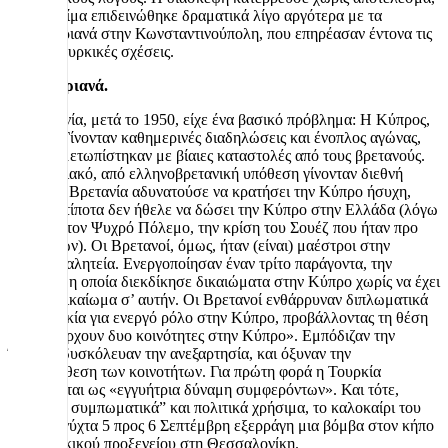
και το κλίμα επιδεινώθηκε δραματικά λίγο αργότερα με τα
Σεπτεμβριανά στην Κωνσταντινούπολη, που επηρέασαν έντονα τις
ελληνοτουρκικές σχέσεις.
Σεπτεμβριανά.
Η Βρετανία, μετά το 1950, είχε ένα βασικό πρόβλημα: Η Κύπρος,
έβραζε. Γίνονταν καθημερινές διαδηλώσεις και ένοπλος αγώνας,
που αντιμετωπίστηκαν με βίαιες καταστολές από τους βρετανούς.
Το Κυπριακό, από ελληνοβρετανική υπόθεση γίνονταν διεθνή
κρίση. Η Βρετανία αδυνατούσε να κρατήσει την Κύπρο ήσυχη,
αλλά με τίποτα δεν ήθελε να δώσει την Κύπρο στην Ελλάδα (λόγω
βάσεων, τον Ψυχρό Πόλεμο, την κρίση του Σουέζ που ήταν προ
των πυλών). Οι Βρετανοί, όμως, ήταν (είναι) μαέστροι στην
πολιτική αλητεία. Ενεργοποίησαν έναν τρίτο παράγοντα, την
Τουρκία, η οποία διεκδίκησε δικαιώματα στην Κύπρο χωρίς να έχει
κανένα δικαίωμα σ’ αυτήν. Οι Βρετανοί ενθάρρυναν διπλωματικά
την Τουρκία για ενεργό ρόλο στην Κύπρο, προβάλλοντας τη θέση
ότι: «υπάρχουν δυο κοινότητες στην Κύπρο». Εμπόδιζαν την
Ένωση, δυσκόλευαν την ανεξαρτησία, και όξυναν την
αντιπαράθεση των κοινοτήτων. Για πρώτη φορά η Τουρκία
εμφανίζεται ως «εγγυήτρια δύναμη συμφερόντων». Και τότε,
”εντελώς συμπωματικά” και πολιτικά χρήσιμα, το καλοκαίρι του
1955 τη νύχτα 5 προς 6 Σεπτέμβρη εξερράγη μια βόμβα στον κήπο
του τουρκικού προξενείου στη Θεσσαλονίκη.