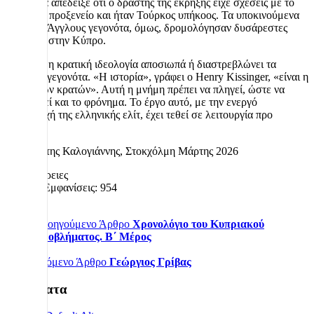
Η έρευνα απέδειξε ότι ο δράστης της έκρηξης είχε σχέσεις με το
τουρκικό προξενείο και ήταν Τούρκος υπήκοος. Τα υποκινούμενα
από τους Άγγλους γεγονότα, όμως, δρομολόγησαν δυσάρεστες
εξελίξεις στην Κύπρο.
Η επίσημη κρατική ιδεολογία αποσιωπά ή διαστρεβλώνει τα
ιστορικά γεγονότα. «Η ιστορία», γράφει ο Henry Kissinger, «είναι η
μνήμη των κρατών». Αυτή η μνήμη πρέπει να πληγεί, ώστε να
αλλοιωθεί και το φρόνημα. Το έργο αυτό, με την ενεργό
συμμετοχή της ελληνικής ελίτ, έχει τεθεί σε λειτουργία προ
πολλού.
Παναγιώτης Καλογιάννης, Στοκχόλμη Μάρτης 2026
Λεπτομέρειες
Εμφανίσεις: 954
Προηγούμενο Άρθρο
Χρονολόγιο του Κυπριακού
Προβλήματος. Β΄ Μέρος
Επόμενο Άρθρο
Γεώργιος Γρίβας
Πρόσφατα