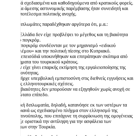
πολύ καλά σχεδιασμένα και καθοδηγούμενα από κρατικούς φορείς.
Η απουσία άμεσης αστυνομικής παρέμβασης ήταν συνειδητή και
υπήρξε αποτέλεσμα πολιτικής ανοχής.
Πολλοί διπλωμάτες παραδέχθηκαν αργότερα ότι, μ.α.:
Η Ελλάδα δεν είχε προβλέψει το μέγεθος και τη βιαιότητα
του πογκρόμ.
Το πογκρόμ συνδέονταν με τον μηχανισμό «ειδικού
πολέμου» και την πολιτική πίεσης στο Κυπριακό.
Τα επεισόδιά υποκινήθηκαν και επιτράπηκαν σκόπιμα από
τμήματα του τουρκικού κράτους.
Δεν είχε γίνει επαρκής εκτίμηση της εργαλειοποίησης της
μειονότητας.
Υπήρχε υπερβολική εμπιστοσύνη στις διεθνείς εγγυήσεις και
στις ελληνοτουρκικές σχέσεις.
Οι βιαιότητες δεν μπορούσαν να εξηγηθούν χωρίς ανοχή σε
ανώτατο επίπεδο.
Η ελληνική διπλωματία, δηλαδή, κατανόησε εκ των υστέρων τα
Σεπτεμβριανά ως σχεδιασμένο πλήγμα στον ελληνισμό της
Κωνσταντινούπολης, που επιτάχυνε τη συρρίκνωση της ομογένειας
και άλλαξε οριστικά την αντίληψη για την ασφάλεια των
μειονοτήτων στην Τουρκία.