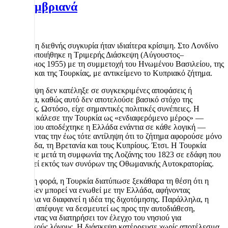
Σεπτεμβριανά
Το 1955, η διεθνής συγκυρία ήταν ιδιαίτερα κρίσιμη. Στο Λονδίνο
πραγματοποιήθηκε η Τριμερής Διάσκεψη (Αύγουστος–
Σεπτέμβριος 1955) με τη συμμετοχή του Ηνωμένου Βασιλείου, της
Ελλάδας και της Τουρκίας, με αντικείμενο το Κυπριακό ζήτημα.
Η διάσκεψη δεν κατέληξε σε συγκεκριμένες αποφάσεις ή
συμφωνία, καθώς αυτό δεν αποτελούσε βασικό στόχο της
Βρετανίας. Ωστόσο, είχε σημαντικές πολιτικές συνέπειες. Η
Βρετανία κάλεσε την Τουρκία ως «ενδιαφερόμενο μέρος» —
επιλογή που αποδέχτηκε η Ελλάδα ενάντια σε κάθε λογική —
ανατρέποντας την έως τότε αντίληψη ότι το ζήτημα αφορούσε μόνο
την Ελλάδα, τη Βρετανία και τους Κυπρίους. Έτσι. Η Τουρκία
επέστρεψε μετά τη συμφωνία της Λοζάνης του 1823 σε εδάφη που
είχαν τεθεί εκτός των συνόρων της Οθωμανικής Αυτοκρατορίας.
Για πρώτη φορά, η Τουρκία διατύπωσε ξεκάθαρα τη θέση ότι η
Κύπρος δεν μπορεί να ενωθεί με την Ελλάδα, αφήνοντας
παράλληλα να διαφανεί η ιδέα της διχοτόμησης. Παράλληλα, η
Βρετανία απέφυγε να δεσμευτεί ως προς την αυτοδιάθεση,
επιδιώκοντας να διατηρήσει τον έλεγχο του νησιού για
στρατηγικούς λόγους. Η διάσκεψη κατέρρευσε χωρίς αποτέλεσμα,