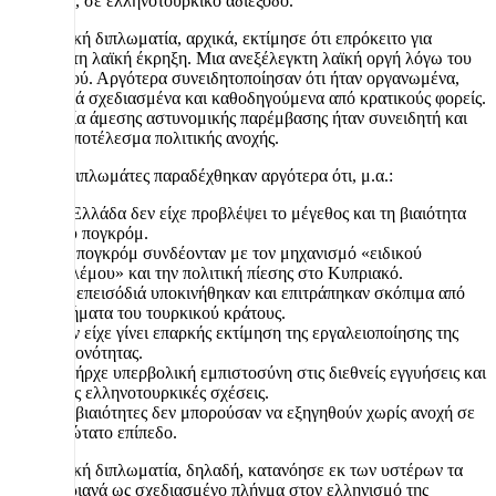
κυπριακό, σε ελληνοτουρκικό αδιέξοδο.
Η ελληνική διπλωματία, αρχικά, εκτίμησε ότι επρόκειτο για
αυθόρμητη λαϊκή έκρηξη. Μια ανεξέλεγκτη λαϊκή οργή λόγω του
Κυπριακού. Αργότερα συνειδητοποίησαν ότι ήταν οργανωμένα,
πολύ καλά σχεδιασμένα και καθοδηγούμενα από κρατικούς φορείς.
Η απουσία άμεσης αστυνομικής παρέμβασης ήταν συνειδητή και
υπήρξε αποτέλεσμα πολιτικής ανοχής.
Πολλοί διπλωμάτες παραδέχθηκαν αργότερα ότι, μ.α.:
Η Ελλάδα δεν είχε προβλέψει το μέγεθος και τη βιαιότητα
του πογκρόμ.
Το πογκρόμ συνδέονταν με τον μηχανισμό «ειδικού
πολέμου» και την πολιτική πίεσης στο Κυπριακό.
Τα επεισόδιά υποκινήθηκαν και επιτράπηκαν σκόπιμα από
τμήματα του τουρκικού κράτους.
Δεν είχε γίνει επαρκής εκτίμηση της εργαλειοποίησης της
μειονότητας.
Υπήρχε υπερβολική εμπιστοσύνη στις διεθνείς εγγυήσεις και
στις ελληνοτουρκικές σχέσεις.
Οι βιαιότητες δεν μπορούσαν να εξηγηθούν χωρίς ανοχή σε
ανώτατο επίπεδο.
Η ελληνική διπλωματία, δηλαδή, κατανόησε εκ των υστέρων τα
Σεπτεμβριανά ως σχεδιασμένο πλήγμα στον ελληνισμό της