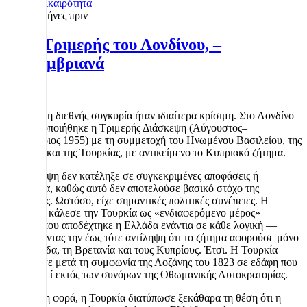
Επικαιρότητα
2 μήνες πριν
1955 Τριμερής του Λονδίνου, –
Σεπτεμβριανά
Το 1955, η διεθνής συγκυρία ήταν ιδιαίτερα κρίσιμη. Στο Λονδίνο
πραγματοποιήθηκε η Τριμερής Διάσκεψη (Αύγουστος–
Σεπτέμβριος 1955) με τη συμμετοχή του Ηνωμένου Βασιλείου, της
Ελλάδας και της Τουρκίας, με αντικείμενο το Κυπριακό ζήτημα.
Η διάσκεψη δεν κατέληξε σε συγκεκριμένες αποφάσεις ή
συμφωνία, καθώς αυτό δεν αποτελούσε βασικό στόχο της
Βρετανίας. Ωστόσο, είχε σημαντικές πολιτικές συνέπειες. Η
Βρετανία κάλεσε την Τουρκία ως «ενδιαφερόμενο μέρος» —
επιλογή που αποδέχτηκε η Ελλάδα ενάντια σε κάθε λογική —
ανατρέποντας την έως τότε αντίληψη ότι το ζήτημα αφορούσε μόνο
την Ελλάδα, τη Βρετανία και τους Κυπρίους. Έτσι. Η Τουρκία
επέστρεψε μετά τη συμφωνία της Λοζάνης του 1823 σε εδάφη που
είχαν τεθεί εκτός των συνόρων της Οθωμανικής Αυτοκρατορίας.
Για πρώτη φορά, η Τουρκία διατύπωσε ξεκάθαρα τη θέση ότι η