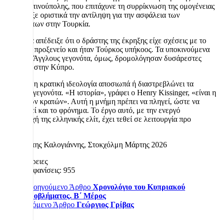
Κωνσταντινούπολης, που επιτάχυνε τη συρρίκνωση της ομογένειας
και άλλαξε οριστικά την αντίληψη για την ασφάλεια των
μειονοτήτων στην Τουρκία.
Η έρευνα απέδειξε ότι ο δράστης της έκρηξης είχε σχέσεις με το
τουρκικό προξενείο και ήταν Τούρκος υπήκοος. Τα υποκινούμενα
από τους Άγγλους γεγονότα, όμως, δρομολόγησαν δυσάρεστες
εξελίξεις στην Κύπρο.
Η επίσημη κρατική ιδεολογία αποσιωπά ή διαστρεβλώνει τα
ιστορικά γεγονότα. «Η ιστορία», γράφει ο Henry Kissinger, «είναι η
μνήμη των κρατών». Αυτή η μνήμη πρέπει να πληγεί, ώστε να
αλλοιωθεί και το φρόνημα. Το έργο αυτό, με την ενεργό
συμμετοχή της ελληνικής ελίτ, έχει τεθεί σε λειτουργία προ
πολλού.
Παναγιώτης Καλογιάννης, Στοκχόλμη Μάρτης 2026
Λεπτομέρειες
Εμφανίσεις: 955
Προηγούμενο Άρθρο
Χρονολόγιο του Κυπριακού
Προβλήματος. Β΄ Μέρος
Επόμενο Άρθρο
Γεώργιος Γρίβας