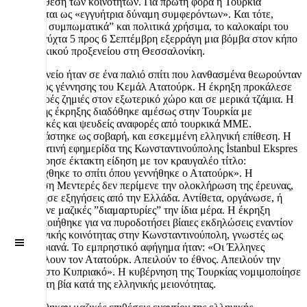
αντιπαράθεση των κοινοτήτων. Για πρώτη φορά η Τουρκία
εμφανίζεται ως «εγγυήτρια δύναμη συμφερόντων». Και τότε,
”εντελώς συμπωματικά” και πολιτικά χρήσιμα, το καλοκαίρι του
1955 τη νύχτα 5 προς 6 Σεπτέμβρη εξερράγη μια βόμβα στον κήπο
του τουρκικού προξενείου στη Θεσσαλονίκη.
Το προξενείο ήταν σε ένα παλιό σπίτι που λανθασμένα θεωρούνταν
ως ο τόπος γέννησης του Κεμάλ Ατατούρκ. Η έκρηξη προκάλεσε
μόνο μικρές ζημιές στον εξωτερικό χώρο και σε μερικά τζάμια. Η
είδηση της έκρηξης διαδόθηκε αμέσως στην Τουρκία με
υπερβολικές και ψευδείς αναφορές από τουρκικά ΜΜΕ.
Παρουσιάστηκε ως σοβαρή, και εσκεμμένη ελληνική επίθεση. Η
απογευματινή εφημερίδα της Κωνσταντινούπολης İstanbul Ekspres
κυκλοφόρησε έκτακτη είδηση με τον κραυγαλέο τίτλο:
«ανατινάχθηκε το σπίτι όπου γεννήθηκε ο Ατατούρκ». Η
κυβέρνηση Μεντερές δεν περίμενε την ολοκλήρωση της έρευνας,
ούτε ζήτησε εξηγήσεις από την Ελλάδα. Αντίθετα, οργάνωσε, ή
διευκόλυνε μαζικές ”διαμαρτυρίες” την ίδια μέρα. Η έκρηξη
χρησιμοποιήθηκε για να πυροδοτήσει βίαιες εκδηλώσεις εναντίον
της ελληνικής κοινότητας στην Κωνσταντινούπολη, γνωστές ως
Off
Canvas
Σεπτεμβριανά. Το εμπρηστικό αφήγημα ήταν: «Οι Έλληνες
προσβάλλουν τον Ατατούρκ. Απειλούν το έθνος. Απειλούν την
Τουρκία στο Κυπριακό». Η κυβέρνηση της Τουρκίας νομιμοποίησε
πολιτικά τη βία κατά της ελληνικής μειονότητας.