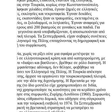
Εξαπολύθηκαν μαζικές επιθέσεις εναντίον της ελληνικής
μειονότητας στην Τουρκία, κυρίως στην Κωνσταντινούπολη.
Καταστράφηκαν χιλιάδες σπίτια, έγιναν ζημιές σε ελληνικές
περιουσίες, εκκλησίες και νεκροταφεία. Έγιναν δεκάδες
δολοφονίες, εκατοντάδες ήταν οι τραυματίες, εκτεταμένες οι
βιαιοπραγίες, οι ξυλοδαρμοί, οι λεηλασίες. Έγιναν αναφορές για
περισσότερους από 200 βιασμούς σε γυναίκες και παιδιά. Για
χρόνια τα γεγονότα αυτά υποβαθμίζονταν, ή αποσιωπούνταν από
την ελληνική πλευρά. Τα Σεπτεμβριανά, είχαν σοβαρές συνέπειες
για τον ελληνισμό της Πόλης επιταχύνοντας τη δημογραφική και
κοινωνική του συρρίκνωση.
Η Βρετανία, χωρίς να ρίξει ούτε μια σφαίρα μετέτρεψε το
Κυπριακό σε ελληνοτουρκική κρίση και από κατηγορούμενη, με
τον κανόνα «διαίρει και βασίλευε», βρέθηκε σε ρόλο διαιτητή. Η
Ελλάδα εμφανίστηκε αδύναμη, δεν θέλησε, φοβήθηκε να
προστατεύσει τον Ελληνισμό της Πόλης. Η Τουρκία απέκτησε
μοχλό πίεσης, άρχισε να οργανώνει την τουρκοκυπριακή πλευρά,
και ενίσχυσε την ιδέα της διχοτόμησης. Η Βρετανία με την
πολιτική της (το ίδιο μοντέλο είχε χρησιμοποιήσει σε Ινδία,
Παλαιστίνη) χρησιμοποίησε τις κοινότητες για να κερδίσει χρόνο
που οδήγησε στις συμφωνίες Ζυρίχης-Λονδίνου (1960). Συμφωνίες
για ένα κράτος εύθραυστο δομικά, που οδήγησε στη σύγκρουση
1963-’64 και την τούρκική εισβολή το 1974. Τα Σεπτεμβριανά
έκαναν εφικτή τη βρετανική στρατηγική να μετατρέψει το