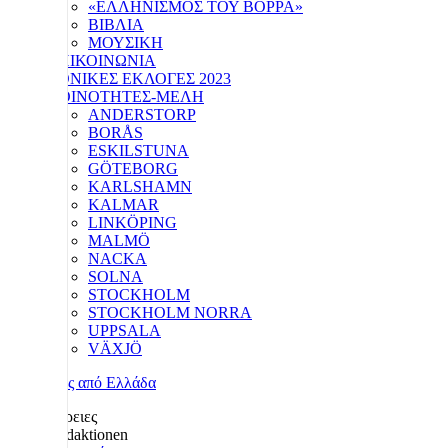
«ΕΛΛΗΝΙΣΜΟΣ ΤΟΥ ΒΟΡΡΑ»
ΒΙΒΛΙΑ
ΜΟΥΣΙΚΗ
ΕΠΙΚΟΙΝΩΝΙΑ
ΕΘΝΙΚΕΣ ΕΚΛΟΓΕΣ 2023
ΚΟΙΝΟΤΗΤΕΣ-ΜΕΛΗ
ANDERSTORP
BORÅS
ESKILSTUNA
GÖTEBORG
KARLSHAMN
KALMAR
LINKÖPING
MALMÖ
NACKA
SOLNA
STOCKHOLM
STOCKHOLM NORRA
UPPSALA
VÄXJÖ
Λεπτομέρειες
Redaktionen