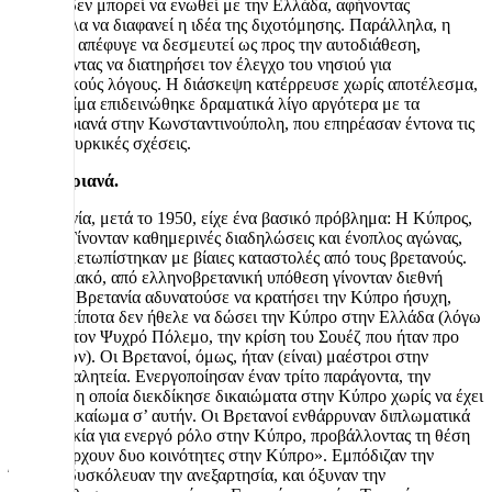
Κύπρος δεν μπορεί να ενωθεί με την Ελλάδα, αφήνοντας
παράλληλα να διαφανεί η ιδέα της διχοτόμησης. Παράλληλα, η
Βρετανία απέφυγε να δεσμευτεί ως προς την αυτοδιάθεση,
επιδιώκοντας να διατηρήσει τον έλεγχο του νησιού για
στρατηγικούς λόγους. Η διάσκεψη κατέρρευσε χωρίς αποτέλεσμα,
και το κλίμα επιδεινώθηκε δραματικά λίγο αργότερα με τα
Σεπτεμβριανά στην Κωνσταντινούπολη, που επηρέασαν έντονα τις
ελληνοτουρκικές σχέσεις.
Σεπτεμβριανά.
Η Βρετανία, μετά το 1950, είχε ένα βασικό πρόβλημα: Η Κύπρος,
έβραζε. Γίνονταν καθημερινές διαδηλώσεις και ένοπλος αγώνας,
που αντιμετωπίστηκαν με βίαιες καταστολές από τους βρετανούς.
Το Κυπριακό, από ελληνοβρετανική υπόθεση γίνονταν διεθνή
κρίση. Η Βρετανία αδυνατούσε να κρατήσει την Κύπρο ήσυχη,
αλλά με τίποτα δεν ήθελε να δώσει την Κύπρο στην Ελλάδα (λόγω
βάσεων, τον Ψυχρό Πόλεμο, την κρίση του Σουέζ που ήταν προ
των πυλών). Οι Βρετανοί, όμως, ήταν (είναι) μαέστροι στην
πολιτική αλητεία. Ενεργοποίησαν έναν τρίτο παράγοντα, την
Τουρκία, η οποία διεκδίκησε δικαιώματα στην Κύπρο χωρίς να έχει
κανένα δικαίωμα σ’ αυτήν. Οι Βρετανοί ενθάρρυναν διπλωματικά
την Τουρκία για ενεργό ρόλο στην Κύπρο, προβάλλοντας τη θέση
ότι: «υπάρχουν δυο κοινότητες στην Κύπρο». Εμπόδιζαν την
Ένωση, δυσκόλευαν την ανεξαρτησία, και όξυναν την