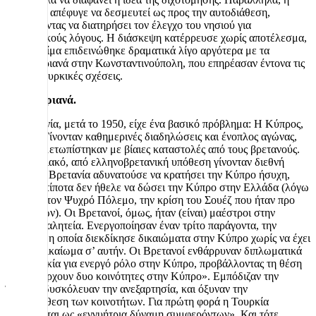
Βρετανία απέφυγε να δεσμευτεί ως προς την αυτοδιάθεση,
επιδιώκοντας να διατηρήσει τον έλεγχο του νησιού για
στρατηγικούς λόγους. Η διάσκεψη κατέρρευσε χωρίς αποτέλεσμα,
και το κλίμα επιδεινώθηκε δραματικά λίγο αργότερα με τα
Σεπτεμβριανά στην Κωνσταντινούπολη, που επηρέασαν έντονα τις
ελληνοτουρκικές σχέσεις.
Σεπτεμβριανά.
Η Βρετανία, μετά το 1950, είχε ένα βασικό πρόβλημα: Η Κύπρος,
έβραζε. Γίνονταν καθημερινές διαδηλώσεις και ένοπλος αγώνας,
που αντιμετωπίστηκαν με βίαιες καταστολές από τους βρετανούς.
Το Κυπριακό, από ελληνοβρετανική υπόθεση γίνονταν διεθνή
κρίση. Η Βρετανία αδυνατούσε να κρατήσει την Κύπρο ήσυχη,
αλλά με τίποτα δεν ήθελε να δώσει την Κύπρο στην Ελλάδα (λόγω
βάσεων, τον Ψυχρό Πόλεμο, την κρίση του Σουέζ που ήταν προ
των πυλών). Οι Βρετανοί, όμως, ήταν (είναι) μαέστροι στην
πολιτική αλητεία. Ενεργοποίησαν έναν τρίτο παράγοντα, την
Τουρκία, η οποία διεκδίκησε δικαιώματα στην Κύπρο χωρίς να έχει
κανένα δικαίωμα σ’ αυτήν. Οι Βρετανοί ενθάρρυναν διπλωματικά
την Τουρκία για ενεργό ρόλο στην Κύπρο, προβάλλοντας τη θέση
ότι: «υπάρχουν δυο κοινότητες στην Κύπρο». Εμπόδιζαν την
Ένωση, δυσκόλευαν την ανεξαρτησία, και όξυναν την
αντιπαράθεση των κοινοτήτων. Για πρώτη φορά η Τουρκία
εμφανίζεται ως «εγγυήτρια δύναμη συμφερόντων». Και τότε,