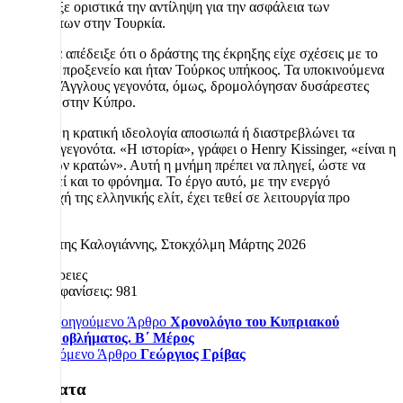
και άλλαξε οριστικά την αντίληψη για την ασφάλεια των
μειονοτήτων στην Τουρκία.
Η έρευνα απέδειξε ότι ο δράστης της έκρηξης είχε σχέσεις με το
τουρκικό προξενείο και ήταν Τούρκος υπήκοος. Τα υποκινούμενα
από τους Άγγλους γεγονότα, όμως, δρομολόγησαν δυσάρεστες
εξελίξεις στην Κύπρο.
Η επίσημη κρατική ιδεολογία αποσιωπά ή διαστρεβλώνει τα
ιστορικά γεγονότα. «Η ιστορία», γράφει ο Henry Kissinger, «είναι η
μνήμη των κρατών». Αυτή η μνήμη πρέπει να πληγεί, ώστε να
αλλοιωθεί και το φρόνημα. Το έργο αυτό, με την ενεργό
συμμετοχή της ελληνικής ελίτ, έχει τεθεί σε λειτουργία προ
πολλού.
Παναγιώτης Καλογιάννης, Στοκχόλμη Μάρτης 2026
Λεπτομέρειες
Εμφανίσεις: 981
Προηγούμενο Άρθρο
Χρονολόγιο του Κυπριακού
Προβλήματος. Β΄ Μέρος
Επόμενο Άρθρο
Γεώργιος Γρίβας
Πρόσφατα