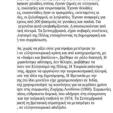
Καταστράφηκαν χιλιάδες σπίτια, έγιναν ζημιές σε ελληνικές
περιουσίες, εκκλησίες και νεκροταφεία. Έγιναν δεκάδες
δολοφονίες, εκατοντάδες ήταν οι τραυματίες, εκτεταμένες οι
βιαιοπραγίες, οι ξυλοδαρμοί, οι λεηλασίες. Έγιναν αναφορές για
περισσότερους από 200 βιασμούς σε γυναίκες και παιδιά. Για
χρόνια τα γεγονότα αυτά υποβαθμίζονταν, ή αποσιωπούνταν από
την ελληνική πλευρά. Τα Σεπτεμβριανά, είχαν σοβαρές συνέπειες
για τον ελληνισμό της Πόλης επιταχύνοντας τη δημογραφική και
κοινωνική του συρρίκνωση.
Η Βρετανία, χωρίς να ρίξει ούτε μια σφαίρα μετέτρεψε το
Κυπριακό σε ελληνοτουρκική κρίση και από κατηγορούμενη, με
τον κανόνα «διαίρει και βασίλευε», βρέθηκε σε ρόλο διαιτητή. Η
Ελλάδα εμφανίστηκε αδύναμη, δεν θέλησε, φοβήθηκε να
προστατεύσει τον Ελληνισμό της Πόλης. Η Τουρκία απέκτησε
μοχλό πίεσης, άρχισε να οργανώνει την τουρκοκυπριακή πλευρά,
και ενίσχυσε την ιδέα της διχοτόμησης. Η Βρετανία με την
πολιτική της (το ίδιο μοντέλο είχε χρησιμοποιήσει σε Ινδία,
Παλαιστίνη) χρησιμοποίησε τις κοινότητες για να κερδίσει χρόνο
που οδήγησε στις συμφωνίες Ζυρίχης-Λονδίνου (1960). Συμφωνίες
για ένα κράτος εύθραυστο δομικά, που οδήγησε στη σύγκρουση
1963-’64 και την τούρκική εισβολή το 1974. Τα Σεπτεμβριανά
έκαναν εφικτή τη βρετανική στρατηγική να μετατρέψει το
κυπριακό, σε ελληνοτουρκικό αδιέξοδο.