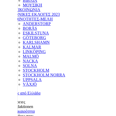
ΒΙΒΛΙΑ
ΜΟΥΣΙΚΗ
ΕΠΙΚΟΙΝΩΝΙΑ
ΕΘΝΙΚΕΣ ΕΚΛΟΓΕΣ 2023
ΚΟΙΝΟΤΗΤΕΣ-ΜΕΛΗ
ANDERSTORP
BORÅS
ESKILSTUNA
GÖTEBORG
KARLSHAMN
KALMAR
LINKÖPING
MALMÖ
NACKA
SOLNA
STOCKHOLM
STOCKHOLM NORRA
UPPSALA
VÄXJÖ
Λεπτομέρειες
Redaktionen
Επικαιρότητα
2 μήνες πριν