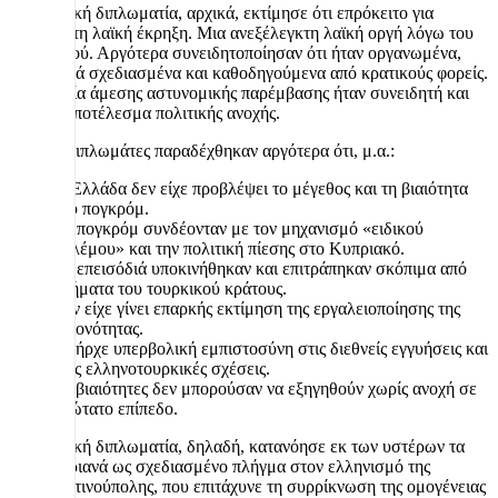
Η ελληνική διπλωματία, αρχικά, εκτίμησε ότι επρόκειτο για
αυθόρμητη λαϊκή έκρηξη. Μια ανεξέλεγκτη λαϊκή οργή λόγω του
Κυπριακού. Αργότερα συνειδητοποίησαν ότι ήταν οργανωμένα,
πολύ καλά σχεδιασμένα και καθοδηγούμενα από κρατικούς φορείς.
Η απουσία άμεσης αστυνομικής παρέμβασης ήταν συνειδητή και
υπήρξε αποτέλεσμα πολιτικής ανοχής.
Πολλοί διπλωμάτες παραδέχθηκαν αργότερα ότι, μ.α.:
Η Ελλάδα δεν είχε προβλέψει το μέγεθος και τη βιαιότητα
του πογκρόμ.
Το πογκρόμ συνδέονταν με τον μηχανισμό «ειδικού
πολέμου» και την πολιτική πίεσης στο Κυπριακό.
Τα επεισόδιά υποκινήθηκαν και επιτράπηκαν σκόπιμα από
τμήματα του τουρκικού κράτους.
Δεν είχε γίνει επαρκής εκτίμηση της εργαλειοποίησης της
μειονότητας.
Υπήρχε υπερβολική εμπιστοσύνη στις διεθνείς εγγυήσεις και
στις ελληνοτουρκικές σχέσεις.
Οι βιαιότητες δεν μπορούσαν να εξηγηθούν χωρίς ανοχή σε
ανώτατο επίπεδο.
Η ελληνική διπλωματία, δηλαδή, κατανόησε εκ των υστέρων τα
Σεπτεμβριανά ως σχεδιασμένο πλήγμα στον ελληνισμό της
Κωνσταντινούπολης, που επιτάχυνε τη συρρίκνωση της ομογένειας