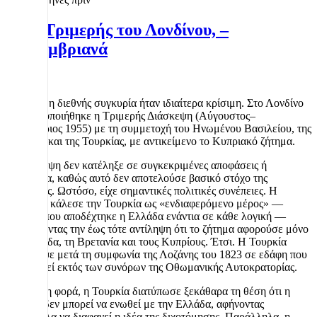
1955 Τριμερής του Λονδίνου, –
Σεπτεμβριανά
Το 1955, η διεθνής συγκυρία ήταν ιδιαίτερα κρίσιμη. Στο Λονδίνο
πραγματοποιήθηκε η Τριμερής Διάσκεψη (Αύγουστος–
Σεπτέμβριος 1955) με τη συμμετοχή του Ηνωμένου Βασιλείου, της
Ελλάδας και της Τουρκίας, με αντικείμενο το Κυπριακό ζήτημα.
Η διάσκεψη δεν κατέληξε σε συγκεκριμένες αποφάσεις ή
συμφωνία, καθώς αυτό δεν αποτελούσε βασικό στόχο της
Βρετανίας. Ωστόσο, είχε σημαντικές πολιτικές συνέπειες. Η
Βρετανία κάλεσε την Τουρκία ως «ενδιαφερόμενο μέρος» —
επιλογή που αποδέχτηκε η Ελλάδα ενάντια σε κάθε λογική —
ανατρέποντας την έως τότε αντίληψη ότι το ζήτημα αφορούσε μόνο
την Ελλάδα, τη Βρετανία και τους Κυπρίους. Έτσι. Η Τουρκία
επέστρεψε μετά τη συμφωνία της Λοζάνης του 1823 σε εδάφη που
είχαν τεθεί εκτός των συνόρων της Οθωμανικής Αυτοκρατορίας.
Για πρώτη φορά, η Τουρκία διατύπωσε ξεκάθαρα τη θέση ότι η
Κύπρος δεν μπορεί να ενωθεί με την Ελλάδα, αφήνοντας
παράλληλα να διαφανεί η ιδέα της διχοτόμησης. Παράλληλα, η