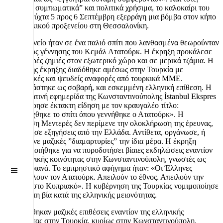
”εντελώς συμπωματικά” και πολιτικά χρήσιμα, το καλοκαίρι του
1955 τη νύχτα 5 προς 6 Σεπτέμβρη εξερράγη μια βόμβα στον κήπο
του τουρκικού προξενείου στη Θεσσαλονίκη.
Το προξενείο ήταν σε ένα παλιό σπίτι που λανθασμένα θεωρούνταν
ως ο τόπος γέννησης του Κεμάλ Ατατούρκ. Η έκρηξη προκάλεσε
μόνο μικρές ζημιές στον εξωτερικό χώρο και σε μερικά τζάμια. Η
είδηση της έκρηξης διαδόθηκε αμέσως στην Τουρκία με
υπερβολικές και ψευδείς αναφορές από τουρκικά ΜΜΕ.
Παρουσιάστηκε ως σοβαρή, και εσκεμμένη ελληνική επίθεση. Η
απογευματινή εφημερίδα της Κωνσταντινούπολης İstanbul Ekspres
κυκλοφόρησε έκτακτη είδηση με τον κραυγαλέο τίτλο:
«ανατινάχθηκε το σπίτι όπου γεννήθηκε ο Ατατούρκ». Η
κυβέρνηση Μεντερές δεν περίμενε την ολοκλήρωση της έρευνας,
ούτε ζήτησε εξηγήσεις από την Ελλάδα. Αντίθετα, οργάνωσε, ή
διευκόλυνε μαζικές ”διαμαρτυρίες” την ίδια μέρα. Η έκρηξη
χρησιμοποιήθηκε για να πυροδοτήσει βίαιες εκδηλώσεις εναντίον
της ελληνικής κοινότητας στην Κωνσταντινούπολη, γνωστές ως
Σεπτεμβριανά. Το εμπρηστικό αφήγημα ήταν: «Οι Έλληνες
Off
Canvas
προσβάλλουν τον Ατατούρκ. Απειλούν το έθνος. Απειλούν την
Τουρκία στο Κυπριακό». Η κυβέρνηση της Τουρκίας νομιμοποίησε
πολιτικά τη βία κατά της ελληνικής μειονότητας.
Εξαπολύθηκαν μαζικές επιθέσεις εναντίον της ελληνικής
μειονότητας στην Τουρκία, κυρίως στην Κωνσταντινούπολη.