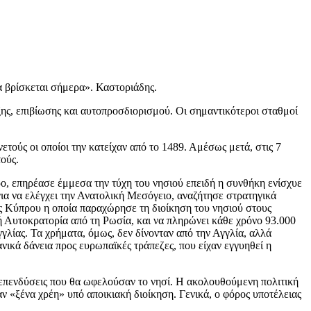
ία βρίσκεται σήμερα». Καστοριάδης.
ξης, επιβίωσης και αυτοπροσδιορισμού. Οι σημαντικότεροι σταθμοί
ούς οι οποίοι την κατείχαν από το 1489. Αμέσως μετά, στις 7
ούς.
ο, επηρέασε έμμεσα την τύχη του νησιού επειδή η συνθήκη ενίσχυε
ια να ελέγχει την Ανατολική Μεσόγειο, αναζήτησε στρατηγικά
ς Κύπρου η οποία παραχώρησε τη διοίκηση του νησιού στους
Αυτοκρατορία από τη Ρωσία, και να πληρώνει κάθε χρόνο 93.000
γλίας. Τα χρήματα, όμως, δεν δίνονταν από την Αγγλία, αλλά
κά δάνεια προς ευρωπαϊκές τράπεζες, που είχαν εγγυηθεί η
 επενδύσεις που θα ωφελούσαν το νησί. Η ακολουθούμενη πολιτική
αν «ξένα χρέη» υπό αποικιακή διοίκηση. Γενικά, ο φόρος υποτέλειας