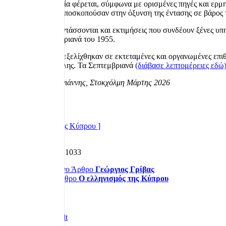
Η Μεγάλη Βρετανία φέρεται, σύμφωνα με ορισμένες πηγές και ερμην
επιχειρήσεις που αποσκοπούσαν στην όξυνση της έντασης σε βάρος 
Στο ίδιο πλαίσιο εντάσσονται και εκτιμήσεις που συνδέουν ξένες 
λεγόμενα Σεπτεμβριανά του 1955.
Τα γεγονότα αυτά εξελίχθηκαν σε εκτεταμένες και οργανωμένες επιθ
ελληνισμό της Πόλης. Τα Σεπτεμβριανά
(διάβασε λεπτομέρειες εδώ
Παναγιώτης Καλογιάννης, Στοκχόλμη Μάρτης 2026
Συνεχίζεται.
Σχετικά άρθρα:
[ Ο Ελληνισμός της Κύπρου ]
Λεπτομέρειες
Εμφανίσεις: 1033
Προηγούμενο Άρθρο
Γεώργιος Γρίβας
Επόμενο Άρθρο
Ο ελληνισμός της Κύπρου
Πρόσφατα