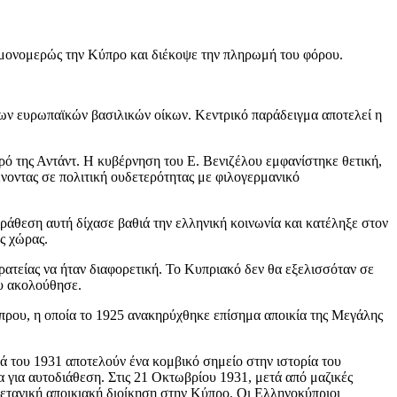
μονομερώς την Κύπρο και διέκοψε την πληρωμή του φόρου.
ς των ευρωπαϊκών βασιλικών οίκων. Κεντρικό παράδειγμα αποτελεί η
ό της Αντάντ. Η κυβέρνηση του Ε. Βενιζέλου εμφανίστηκε θετική,
νοντας σε πολιτική ουδετερότητας με φιλογερμανικό
άθεση αυτή δίχασε βαθιά την ελληνική κοινωνία και κατέληξε στον
ς χώρας.
ρατείας να ήταν διαφορετική. Το Κυπριακό δεν θα εξελισσόταν σε
ου ακολούθησε.
ύπρου, η οποία το 1925 ανακηρύχθηκε επίσημα αποικία της Μεγάλης
 του 1931 αποτελούν ένα κομβικό σημείο στην ιστορία του
α για αυτοδιάθεση. Στις 21 Οκτωβρίου 1931, μετά από μαζικές
ετανική αποικιακή διοίκηση στην Κύπρο. Οι Ελληνοκύπριοι