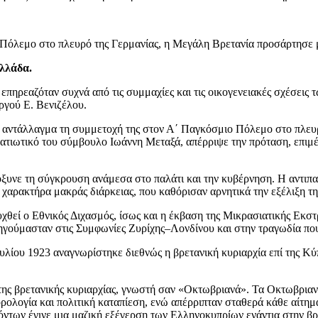
Πόλεμο στο πλευρό της Γερμανίας, η Μεγάλη Βρετανία προσάρτησε 
Ελλάδα.
ς επηρεαζόταν συχνά από τις συμμαχίες και τις οικογενειακές σχέσει
ργού Ε. Βενιζέλου.
ε αντάλλαγμα τη συμμετοχή της στον Α΄ Παγκόσμιο Πόλεμο στο πλευρ
ατιωτικό του σύμβουλο Ιωάννη Μεταξά, απέρριψε την πρόταση, επιμέ
υνε τη σύγκρουση ανάμεσα στο παλάτι και την κυβέρνηση. Η αντιπαρ
 χαρακτήρα μακράς διάρκειας, που καθόρισαν αρνητικά την εξέλιξη τη
υχθεί ο Εθνικός Διχασμός, ίσως και η έκβαση της Μικρασιατικής Εκστ
οδηγούμασταν στις Συμφωνίες Ζυρίχης–Λονδίνου και στην τραγωδία π
υλίου 1923 αναγνωρίστηκε διεθνώς η βρετανική κυριαρχία επί της Κ
ης βρετανικής κυριαρχίας, γνωστή σαν «Οκτωβριανά». Τα Οκτωβριανά
ορολογία και πολιτική καταπίεση, ενώ απέρριπταν σταθερά κάθε αίτημ
όντων έγινε μια μαζική εξέγερση των Ελληνοκυπρίων ενάντια στην βρ