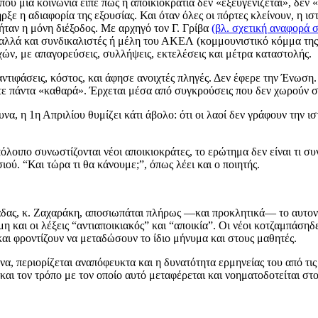
ου μια κοινωνία είπε πως η αποικιοκρατία δεν «εξευγενίζεται», δεν «
ε η αδιαφορία της εξουσίας. Και όταν όλες οι πόρτες κλείνουν, η ιστ
ήταν η μόνη διέξοδος. Με αρχηγό τον Γ. Γρίβα
(βλ. σχετική αναφορά σ
ς, αλλά και συνδικαλιστές ή μέλη του ΑΚΕΛ (κομμουνιστικό κόμμα τ
ών, με απαγορεύσεις, συλλήψεις, εκτελέσεις και μέτρα καταστολής.
τιφάσεις, κόστος, και άφησε ανοιχτές πληγές. Δεν έφερε την Ένωση. 
ύτε πάντα «καθαρά». Έρχεται μέσα από συγκρούσεις που δεν χωρούν σ
να, η 1η Απριλίου θυμίζει κάτι άβολο: ότι οι λαοί δεν γράφουν την ι
όλοιπο συνωστίζονται νέοι αποικιοκράτες, το ερώτημα δεν είναι τι συ
ού. “Και τώρα τι θα κάνουμε;”, όπως λέει και ο ποιητής.
δας, κ. Ζαχαράκη, αποσιωπάται πλήρως —και προκλητικά— το αυτονό
 και οι λέξεις “αντιαποικιακός” και “αποικία”. Οι νέοι κοτζαμπάσηδ
και φροντίζουν να μεταδώσουν το ίδιο μήνυμα και στους μαθητές.
α, περιορίζεται αναπόφευκτα και η δυνατότητα ερμηνείας του από τις 
αι τον τρόπο με τον οποίο αυτό μεταφέρεται και νοηματοδοτείται στο