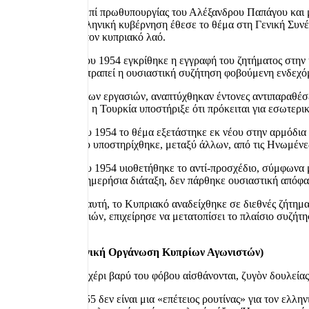
1954.
Η Ελλάδα, επί πρωθυπουργίας του Αλέξανδρου Παπάγου και μ
ίδιας χρονιάς, η ελληνική κυβέρνηση έθεσε το θέμα στη Γενική Σ
αυτοδιάθεσης για τον κυπριακό λαό.
Στις 24 Σεπτεμβρίου 1954 εγκρίθηκε η εγγραφή του ζητήματος στην
και πέτυχε, να αποτραπεί η ουσιαστική συζήτηση φοβούμενη ενδεχό
Κατά τη διάρκεια των εργασιών, αναπτύχθηκαν έντονες αντιπαραθέσε
αυτοδιάθεσης, ενώ η Τουρκία υποστήριξε ότι πρόκειται για εσωτερ
Στις 13 Δεκεμβρίου 1954 το θέμα εξετάστηκε εκ νέου στην αρμόδια 
Ζηλανδία, το οποίο υποστηρίχθηκε, μεταξύ άλλων, από τις Ηνωμένες
Στις 17 Δεκεμβρίου 1954 υιοθετήθηκε το αντί-προσχέδιο, σύμφωνα μ
του θέματος στην ημερήσια διάταξη, δεν πάρθηκε ουσιαστική απόφ
Παρά την έκβαση αυτή, το Κυπριακό αναδείχθηκε σε διεθνές ζήτημα,
Ηνωμένων Πολιτειών, επιχείρησε να μετατοπίσει το πλαίσιο συζήτησ
ισορροπία.
1955: EOKA (Εθνική Οργάνωση Κυπρίων Αγωνιστών)
«Όσοι τὸ χάλκεον χέρι βαρύ του φόβου αἰσθάνονται, ζυγὸν δουλείας
Η 1η Απριλίου 1955 δεν είναι μια «επέτειος ρουτίνας» για τον ελλ