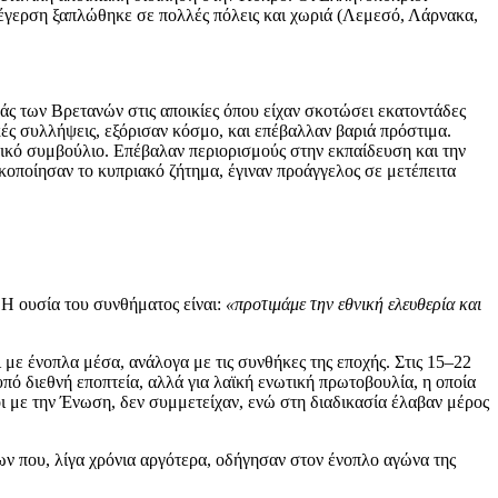
ξέγερση ξαπλώθηκε σε πολλές πόλεις και χωριά (Λεμεσό, Λάρνακα,
ς των Βρετανών στις αποικίες όπου είχαν σκοτώσει εκατοντάδες
κές συλλήψεις, εξόρισαν κόσμο, και επέβαλλαν βαριά πρόστιμα.
ικό συμβούλιο. Επέβαλαν περιορισμούς στην εκπαίδευση και την
κοποίησαν το κυπριακό ζήτημα, έγιναν προάγγελος σε μετέπειτα
 Η ουσία του συνθήματος είναι:
«προτιμάμε την εθνική ελευθερία και
 με ένοπλα μέσα, ανάλογα με τις συνθήκες της εποχής. Στις 15–22
 διεθνή εποπτεία, αλλά για λαϊκή ενωτική πρωτοβουλία, η οποία
ι με την Ένωση, δεν συμμετείχαν, ενώ στη διαδικασία έλαβαν μέρος
ν που, λίγα χρόνια αργότερα, οδήγησαν στον ένοπλο αγώνα της