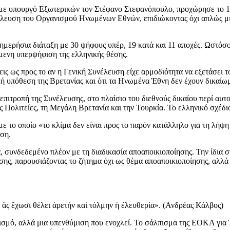
ε υπουργό Εξωτερικών τον Στέφανο Στεφανόπουλο, προχώρησε το 19
υνέλευση του Οργανισμού Ηνωμένων Εθνών, επιδιώκοντας όχι απλώς μ
 ημερήσια διάταξη με 30 ψήφους υπέρ, 19 κατά και 11 αποχές. Ωστόσ
μενη υπερψήφιση της ελληνικής θέσης.
ις ως προς το αν η Γενική Συνέλευση είχε αρμοδιότητα να εξετάσει 
ική υπόθεση της Βρετανίας και ότι τα Ηνωμένα Έθνη δεν έχουν δικαί
επιτροπή της Συνέλευσης, στο πλαίσιο του διεθνούς δικαίου περί αυ
 Πολιτείες, τη Μεγάλη Βρετανία και την Τουρκία. Το ελληνικό σχέδι
ε το οποίο «το κλίμα δεν είναι προς το παρόν κατάλληλο για τη λήψ
αση.
 συνδεδεμένο πλέον με τη διαδικασία αποαποικιοποίησης. Την ίδια στ
ης, παρουσιάζοντας το ζήτημα όχι ως θέμα αποαποικιοποίησης, αλλά 
 ἂς ἔχωσι θέλει ἀρετὴν καὶ τόλμην ἡ ἐλευθερία». (Ανδρέας Κάλβος)
ηνισμό, αλλά μια υπενθύμιση που ενοχλεί. Το σάλπισμα της ΕΟΚΑ για