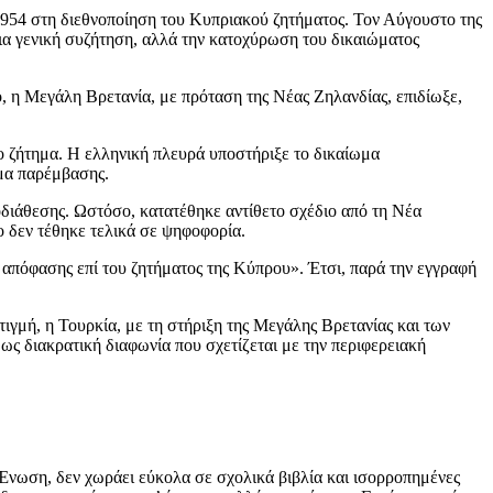
54 στη διεθνοποίηση του Κυπριακού ζητήματος. Τον Αύγουστο της
ια γενική συζήτηση, αλλά την κατοχύρωση του δικαιώματος
ο, η Μεγάλη Βρετανία, με πρόταση της Νέας Ζηλανδίας, επιδίωξε,
το ζήτημα. Η ελληνική πλευρά υποστήριξε το δικαίωμα
ωμα παρέμβασης.
τοδιάθεσης. Ωστόσο, κατατέθηκε αντίθετο σχέδιο από τη Νέα
ο δεν τέθηκε τελικά σε ψηφοφορία.
η απόφασης επί του ζητήματος της Κύπρου». Έτσι, παρά την εγγραφή
ιγμή, η Τουρκία, με τη στήριξη της Μεγάλης Βρετανίας και των
ως διακρατική διαφωνία που σχετίζεται με την περιφερειακή
 Ένωση, δεν χωράει εύκολα σε σχολικά βιβλία και ισορροπημένες