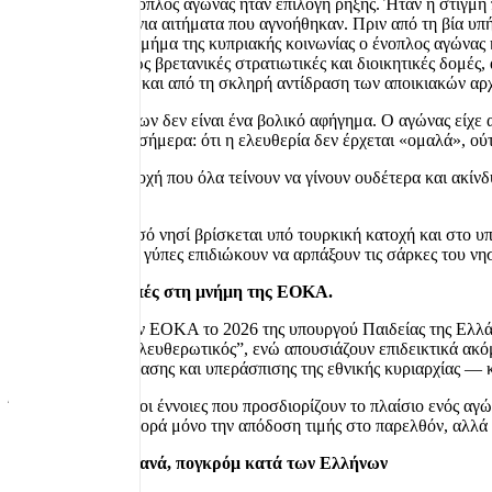
διατυπώσεις. Ο ένοπλος αγώνας ήταν επιλογή ρήξης. Ήταν η στιγμή π
όπλα υπήρξαν χρόνια αιτήματα που αγνοήθηκαν. Πριν από τη βία υπήρξ
έσπασαν. Για ένα τμήμα της κυπριακής κοινωνίας ο ένοπλος αγώνας 
στοχεύοντας κυρίως βρετανικές στρατιωτικές και διοικητικές δομέ
συμμετοχής, αλλά και από τη σκληρή αντίδραση των αποικιακών αρχ
Η κλαγγή των όπλων δεν είναι ένα βολικό αφήγημα. Ο αγώνας είχε αν
δυσκολεύει μέχρι σήμερα: ότι η ελευθερία δεν έρχεται «ομαλά», ο
Σήμερα, σε μια εποχή που όλα τείνουν να γίνουν ουδέτερα και ακίνδυ
ξεπερνούν.
Σήμερα, που το μισό νησί βρίσκεται υπό τουρκική κατοχή και στο υπ
στιγμή που πολλοί γύπες επιδιώκουν να αρπάξουν τις σάρκες του νησι
Επιλεκτικές σιωπές στη μνήμη της ΕΟΚΑ.
Στο μήνυμα για την ΕΟΚΑ το 2026 της υπουργού Παιδείας της Ελλά
ο όρος “εθνικοαπελευθερωτικός”, ενώ απουσιάζουν επιδεικτικά ακόμη
κάθε έννοια αντίστασης και υπεράσπισης της εθνικής κυριαρχίας — 
Όταν αφαιρούνται οι έννοιες που προσδιορίζουν το πλαίσιο ενός αγών
μηνυμάτων δεν αφορά μόνο την απόδοση τιμής στο παρελθόν, αλλά κ
1955 – Σεπτεμβριανά, πογκρόμ κατά των Ελλήνων