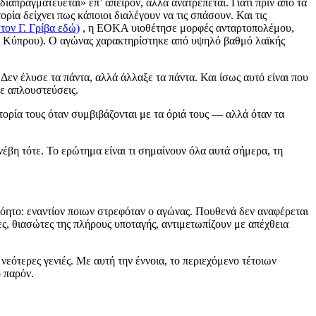
διαπραγματεύεται» επ’ άπειρον, αλλά ανατρέπεται. Γιατί πριν από τα
ορία δείχνει πως κάποιοι διαλέγουν να τις σπάσουν. Και τις
τον Γ. Γρίβα εδώ)
, η ΕΟΚΑ υιοθέτησε μορφές ανταρτοπολέμου,
ης Κύπρου). Ο αγώνας χαρακτηρίστηκε από υψηλό βαθμό λαϊκής
Δεν έλυσε τα πάντα, αλλά άλλαξε τα πάντα. Και ίσως αυτό είναι που
ε απλουστεύσεις.
στορία τους όταν συμβιβάζονται με τα όριά τους — αλλά όταν τα
νέβη τότε. Το ερώτημα είναι τι σημαίνουν όλα αυτά σήμερα, τη
ητο: εναντίον ποιων στρεφόταν ο αγώνας. Πουθενά δεν αναφέρεται
ες, θιασώτες της πλήρους υποταγής, αντιμετωπίζουν με απέχθεια
νεότερες γενιές. Με αυτή την έννοια, το περιεχόμενο τέτοιων
 παρόν.