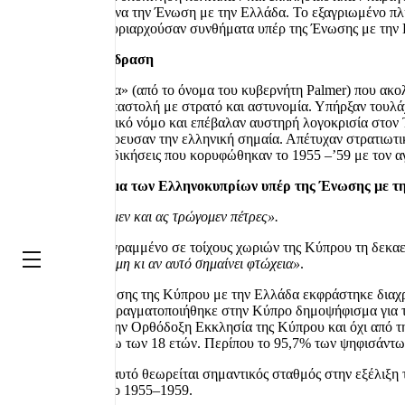
διεκδικούσαν έντονα την Ένωση με την Ελλάδα. Το εξαγριωμένο πλ
Πάφο κ.ά.), ενώ κυριαρχούσαν συνθήματα υπέρ της Ένωσης με την
Η βρετανική αντίδραση
Η «Παλμεροκρατία» (από το όνομα του κυβερνήτη Palmer) που ακολ
χιλιάδες. Έγινε καταστολή με στρατό και αστυνομία. Υπήρξαν τουλά
Κήρυξαν στρατιωτικό νόμο και επέβαλαν αυστηρή λογοκρισία στον 
αστυνομία. Απαγόρευσαν την ελληνική σημαία. Απέτυχαν στρατιωτικ
οργανωμένες διεκδικήσεις που κορυφώθηκαν το 1955 –’59 με τον
1950 Δημοψήφισμα των Ελληνοκυπρίων υπέρ της Ένωσης με τη
«Την Ελλάδα θέλομεν και ας τρώγομεν πέτρες».
Το σύνθημα ήταν γραμμένο σε τοίχους χωριών της Κύπρου τη δεκαετ
Off Canvas
την ταυτότητα, ακόμη κι αν αυτό σημαίνει φτώχεια»
.
Το αίτημα της Ένωσης της Κύπρου με την Ελλάδα εκφράστηκε διαχρον
Ιανουαρίου 1950 πραγματοποιήθηκε στην Κύπρο δημοψήφισμα για τη
οργανώθηκε από την Ορθόδοξη Εκκλησία της Κύπρου και όχι από τη 
Ελληνοκύπριοι άνω των 18 ετών. Περίπου το 95,7% των ψηφισάντω
Το δημοψήφισμα αυτό θεωρείται σημαντικός σταθμός στην εξέλιξη 
ΕΟΚΑ την περίοδο 1955–1959.