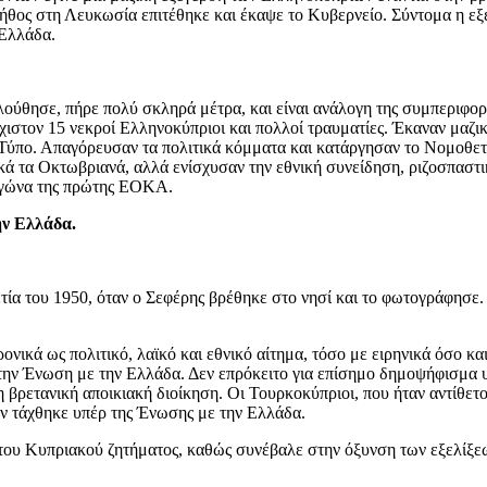
ήθος στη Λευκωσία επιτέθηκε και έκαψε το Κυβερνείο. Σύντομα η ε
 Ελλάδα.
ούθησε, πήρε πολύ σκληρά μέτρα, και είναι ανάλογη της συμπεριφορά
χιστον 15 νεκροί Ελληνοκύπριοι και πολλοί τραυματίες. Έκαναν μαζι
Τύπο. Απαγόρευσαν τα πολιτικά κόμματα και κατάργησαν το Νομοθετ
ά τα Οκτωβριανά, αλλά ενίσχυσαν την εθνική συνείδηση, ριζοσπαστι
 αγώνα της πρώτης ΕΟΚΑ.
ν Ελλάδα.
ία του 1950, όταν ο Σεφέρης βρέθηκε στο νησί και το φωτογράφησε.
ικά ως πολιτικό, λαϊκό και εθνικό αίτημα, τόσο με ειρηνικά όσο και
ν Ένωση με την Ελλάδα. Δεν επρόκειτο για επίσημο δημοψήφισμα υπό
βρετανική αποικιακή διοίκηση. Οι Τουρκοκύπριοι, που ήταν αντίθετο
ν τάχθηκε υπέρ της Ένωσης με την Ελλάδα.
του Κυπριακού ζητήματος, καθώς συνέβαλε στην όξυνση των εξελίξεω