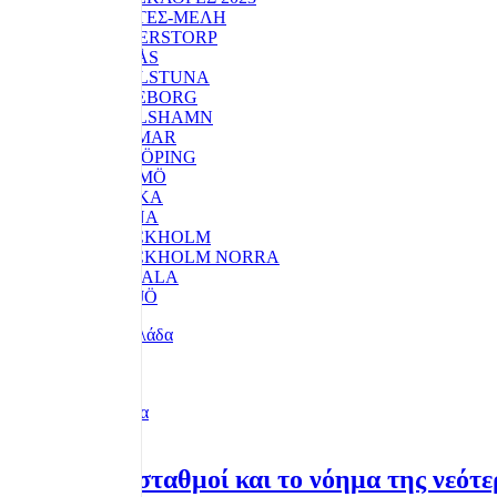
ΚΟΙΝΟΤΗΤΕΣ-ΜΕΛΗ
ANDERSTORP
BORÅS
ESKILSTUNA
GÖTEBORG
KARLSHAMN
KALMAR
LINKÖPING
MALMÖ
NACKA
SOLNA
STOCKHOLM
STOCKHOLM NORRA
UPPSALA
VÄXJÖ
Λεπτομέρειες
Redaktionen
Επικαιρότητα
2 μήνες πριν
Οι βασικοί σταθμοί και το νόημα της νεότ