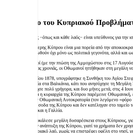
Χρονολόγιο του Κυπριακού Προβλήματ
«Ο ελληνικός λαός −όπως και κάθε λαός− είναι υπεύθυνος για την ι
Η ιστορία της νεότερης Κύπρου είναι μια πορεία από την αποικιοκρ
της μπορούν να ιδωθούν όχι μόνο ως πολιτικά γεγονότα, αλλά και 
1571:
Οι Οθωμανοί (με την πτώση της Αμμοχώστου στις 17 Αυγούστο
Οκτωβρίου της ίδιας χρονιάς, οι Οθωμανοί ηττήθηκαν στη μεγάλη 
1878:
Στις 3 Μαρτίου 1878, υπογράφτηκε η Συνθήκη του Αγίου Στεφ
σημαντικά τη Ρωσία στα Βαλκάνια, κάτι που ανησύχησε τη Μεγάλη Β
ερείσματα. Ενήργησε πολύ γρήγορα, και δυο μήνες μετά, στις 4 Ι
Βρετανούς. Τυπικά η κυριαρχία της Κύπρου παρέμεινε Οθωμανική,
λίρες Αγγλίας στην Οθωμανική Αυτοκρατορία (τον λεγόμενο «φόρο υπ
προέρχονταν από έσοδα της Κύπρου και δεν κατέληγαν στο ταμείο 
Μεγάλη Βρετανία και η Γαλλία.
Ο φόρος αυτός προκάλεσε μεγάλη δυσαρέσκεια στους Κύπριους, για
δεν συνέβαλε στην ανάπτυξη της Κύπρου, γιατί τα χρήματα δεν χρησι
επιβάρυνε τον κυπριακό λαό, χωρίς να επιστρέφει οφέλη στο νησί, γ