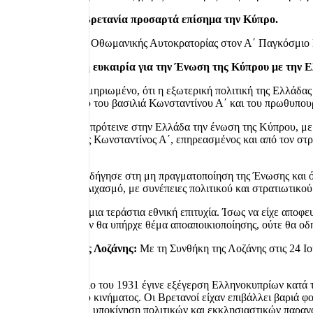
1914 Η Μεγάλη Βρετανία προσαρτά επίσημα την Κύπρο.
Με την είσοδο της Οθωμανικής Αυτοκρατορίας στον Α΄ Παγκόσμιο 
1915. Μια χαμένη ευκαιρία για την Ένωση της Κύπρου με την 
Είναι ιστορικά τεκμηριωμένο, ότι η εξωτερική πολιτική της Ελλάδα
σύγκρουση μεταξύ του βασιλιά Κωνσταντίνου Α΄ και του πρωθυπου
Το 1915, η Αγγλία πρότεινε στην Ελλάδα την ένωση της Κύπρου, μ
ωστόσο ο βασιλιάς Κωνσταντίνος Α΄, επηρεασμένος και από τον στρ
προσανατολισμό.
Η απόφαση αυτή οδήγησε στη μη πραγματοποίηση της Ένωσης και όξ
λεγόμενο Εθνικό Διχασμό, με συνέπειες πολιτικού και στρατιωτικού
Η Ένωση θα ήταν μια τεράστια εθνική επιτυχία. Ίσως να είχε αποφε
διεθνές ζήτημα, δεν θα υπήρχε θέμα αποαποικιοποίησης, ούτε θα 
1923 Συνθήκη της Λοζάνης:
Με τη Συνθήκη της Λοζάνης στις 24 Ιο
Βρετανίας.
1931
Τον Οκτώβριο του 1931 έγινε εξέγερση Ελληνοκυπρίων κατά τ
κυπριακού εθνικού κινήματος. Οι Βρετανοί είχαν επιβάλλει βαριά φ
συγκεντρώσεις και υποκίνηση πολιτικών και εκκλησιαστικών παραγ