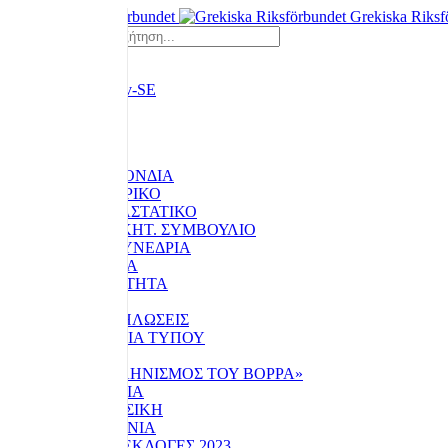
Grekiska Riksf
Αναζήτηση...
ΑΡΧΙΚΗ
Η ΟΜΟΣΠΟΝΔΙΑ
ΙΣΤΟΡΙΚΟ
ΚΑΤΑΣΤΑΤΙΚΟ
ΔΙΟΙΚΗΤ. ΣΥΜΒΟΥΛΙΟ
ΤΑ ΣΥΝΕΔΡΙΑ
ΥΛΙΚΑ
ΕΠΙΚΑΙΡΟΤΗΤΑ
ΝΕΑ
ΕΚΔΗΛΩΣΕΙΣ
ΔΕΛΤΙΑ ΤΥΠΟΥ
ΕΚΔΟΣΕΙΣ
«ΕΛΛΗΝΙΣΜΟΣ ΤΟΥ ΒΟΡΡΑ»
ΒΙΒΛΙΑ
ΜΟΥΣΙΚΗ
ΕΠΙΚΟΙΝΩΝΙΑ
ΕΘΝΙΚΕΣ ΕΚΛΟΓΕΣ 2023