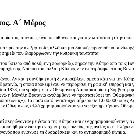
ος. Α΄ Μέρος
στορία του, συνεπώς είναι υπεύθυνος και για την κατάσταση στην οπο
ατία προς την ανεξαρτησία, αλλά και μια διαρκής προσπάθεια συνύπαρ
ως σημεία που διαμόρφωσαν την κυπριακή ταυτότητα.
υ ύστερα από πολύμηνη πολιορκία), πήραν την Κύπρο από τους Βενετ
ναυμαχία της Ναυπάκτου, αλλά η Κύπρος δεν επιστράφηκε στους Βενετ
άνου. Αν και η συνθήκη αυτή δεν προέβλεπε άμεσα κάτι για την Κύπρ
ρετανία, η οποία προκειμένου να περιορίσει τη ρωσική επιρροή και γ
ουνίου 1878, υπέγραψε με την Οθωμανική Αυτοκρατορία τη Σύμβαση τη
 ενώ η Μεγάλη Βρετανία αναλάμβανε να προστατεύσει την Οθωμανική 
οτέλειας»). Το ποσό αυτό αντιστοιχεί σήμερα σε 1.600.000 λίρες Αγ
των Οθωμανών, αλλά χρησιμοποιούνταν για να εξυπηρετήσουν Οθωμανι
τί πληρώνονταν με έσοδα της Κύπρου και δεν χρησιμοποιούνταν για
μοποιήθηκαν για την ενίσχυση της παιδείας, της υγείας κ.α.. Πλήρων
εγονός που ενίσχυσε τη δυσαρέσκεια και το αντιαποικιακό κίνημα.