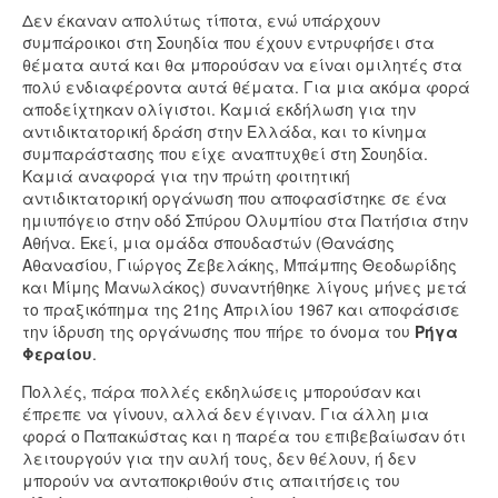
Δεν έκαναν απολύτως τίποτα, ενώ υπάρχουν
συμπάροικοι στη Σουηδία που έχουν εντρυφήσει στα
θέματα αυτά και θα μπορούσαν να είναι ομιλητές στα
πολύ ενδιαφέροντα αυτά θέματα. Για μια ακόμα φορά
αποδείχτηκαν ολίγιστοι. Καμιά εκδήλωση για την
αντιδικτατορική δράση στην Ελλάδα, και το κίνημα
συμπαράστασης που είχε αναπτυχθεί στη Σουηδία.
Καμιά αναφορά για την πρώτη φοιτητική
αντιδικτατορική οργάνωση που αποφασίστηκε σε ένα
ημιυπόγειο στην οδό Σπύρου Ολυμπίου στα Πατήσια στην
Αθήνα. Εκεί, μια ομάδα σπουδαστών (Θανάσης
Αθανασίου, Γιώργος Ζεβελάκης, Μπάμπης Θεοδωρίδης
και Μίμης Μανωλάκος) συναντήθηκε λίγους μήνες μετά
το πραξικόπημα της 21ης Απριλίου 1967 και αποφάσισε
την ίδρυση της οργάνωσης που πήρε το όνομα του
Ρήγα
Φεραίου
.
Πολλές, πάρα πολλές εκδηλώσεις μπορούσαν και
έπρεπε να γίνουν, αλλά δεν έγιναν. Για άλλη μια
φορά ο Παπακώστας και η παρέα του επιβεβαίωσαν ότι
λειτουργούν για την αυλή τους, δεν θέλουν, ή δεν
μπορούν να ανταποκριθούν στις απαιτήσεις του