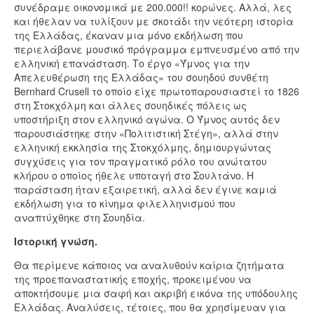
συνέδραμε οικονομικά με 200.000!! κορώνες. Αλλά, λες
και ήθελαν να τυλίξουν με σκοτάδι την νεότερη ιστορία
της Ελλάδας, έκαναν μια μόνο εκδήλωση που
περιελάβανε μουσικό πρόγραμμα εμπνευσμένο από την
ελληνική επανάσταση. Το έργο «Ύμνος για την
Απελευθέρωση της Ελλάδας» του σουηδού συνθέτη
Bernhard Crusell το οποίο είχε πρωτοπαρουσιαστεί το 1826
στη Στοκχόλμη και άλλες σουηδικές πόλεις ως
υποστήριξη στον ελληνικό αγώνα. Ο Ύμνος αυτός δεν
παρουσιάστηκε στην «Πολιτιστική Στέγη», αλλά στην
ελληνική εκκλησία της Στοκχόλμης, δημιουργώντας
συγχύσεις για τον πραγματικό ρόλο του ανώτατου
κλήρου ο οποίος ήθελε υποταγή στο Σουλτάνο. Η
παράσταση ήταν εξαιρετική, αλλά δεν έγινε καμιά
εκδήλωση για το κίνημα φιλελληνισμού που
αναπτύχθηκε στη Σουηδία.
Ιστορική γνώση.
Θα περίμενε κάποιος να αναλυθούν καίρια ζητήματα
της προεπαναστατικής εποχής, προκειμένου να
αποκτήσουμε μια σαφή και ακριβή εικόνα της υπόδουλης
Ελλάδας. Αναλύσεις, τέτοιες, που θα χρησίμευαν για