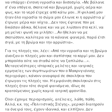
να υπάρχει έντονη υγρασία και δυσοσμία. «Με βάλανε
σ’ ένα υπόγειο, σκοτεινό και βρωμερό, χωρίς αέρα και
φως, και το νερό έτρεχε από κάτω μου…Η φυλακή μου
ήταν όλο υγρασία το σώμα μου έλιωνε κι η αρρώστια μ’
έτρωγε μέρα και νύχτα…Δεν τους έφτανε που με
δικάσαν άδικα, θέλανε και να με λιώσουν στο κελί, να
μη μείνει φωνή να μιλήσει ...Αν ήθελαν να με
σκοτώσουν, καλύτερα να το κάνανε φανερά, παρά έτσι
σιγά, με τη βρώμα και την αρρώστια».
Για τις πληγές του, λέει: «Από την υγρασία και τη βρώμα
άνοιξαν οι πληγές μου και σαπίστηκε το κορμί μου. Δεν
μπορούσα ούτε να σταθώ ούτε να ξαπλώσω…».
Μεταγενέστερες ιστορικές μελέτες και ιατρικές
ερμηνείες των συμπτωμάτων που ο Μακρυγιάννης
περιγράφει, κάνουν αναφορά σε σκουλήκια που
έτρωγαν τις πληγές του. Η εμφάνιση σκουληκιών στις
πληγές ήταν τότε συχνό φαινόμενο, ιδίως σε
κρατούμενους χωρίς καμιά ιατρική φροντίδα.
Όλοι έχουμε περιορισμούς, ατέλειες, λάθη, πάθη.
Αλλά, κ.κ. της «Πολιτιστικής Στέγης», μερικοί διατηρούν
τα όνειρά τους, έχουν ιδανικά, και ελπίζουν. Δεν