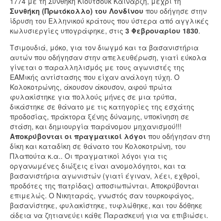
1774 με τη Συνθήκη Κιουτσούκ Καϊναρζή, μέχρι τη
Συνθήκη (Πρωτόκολλο) του Λονδίνου
που οδήγησε στην
ίδρυση του Ελληνικού κράτους που ύστερα από αγγλικές
κωλυσιεργίες υπογράφηκε, στις
3 Φεβρουαρίου 1830
.
Τσιμουδιά, μόκο, για τον διωγμό και τα βασανιστήρια
αυτών που οδήγησαν στην απελευθέρωση, γιατί εύκολα
γίνεται ο παραλληλισμός με τους αγωνιστές της
ΕΑΜικής αντίστασης που είχαν ανάλογη τύχη. Ο
Κολοκοτρώνης, άκουσον άκουσον, αφού πρώτα
φυλακίστηκε για πολλούς μήνες σε μια τρύπα,
δικάστηκε σε θάνατο με τις κατηγορίες της εσχάτης
προδοσίας, πράκτορα ξένης δύναμης, υποκίνηση σε
στάση, και δημιουργία παράνομου μηχανισμού!!!
Αποκρύβονται οι πραγματικοί λόγοι
που οδήγησαν στη
δίκη και καταδίκη σε θάνατο του Κολοκοτρώνη, του
Πλαπούτα κ.α.. Οι πραγματικοί λόγοι για τις
οργανωμένες διώξεις είναι ανομολόγητοι, και τα
βασανιστήρια αγωνιστών (γιατί έγιναν, λέει, εχθροί,
προδότες της πατρίδας) αποσιωπώνται. Αποκρύβονται
επιμελώς. Ο Νικηταράς, γνωστός σαν τουρκοφάγος,
βασανίστηκε, φυλακίστηκε, τυφλώθηκε, και του δόθηκε
άδεια να ζητιανεύει κάθε Παρασκευή για να επιβιώσει.