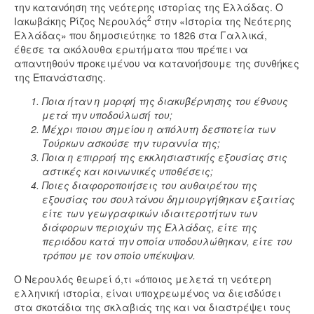
την κατανόηση της νεότερης ιστορίας της Ελλάδας. Ο
2
Ιακωβάκης Ρίζος Νερουλός
στην «Ιστορία της Νεότερης
Ελλάδας» που δημοσιεύτηκε το 1826 στα Γαλλικά,
έθεσε τα ακόλουθα ερωτήματα που πρέπει να
απαντηθούν προκειμένου να κατανοήσουμε της συνθήκες
της Επανάστασης.
Ποια ήταν η μορφή της διακυβέρνησης του έθνους
μετά την υποδούλωσή του;
Μέχρι ποιου σημείου η απόλυτη δεσποτεία των
Τούρκων ασκούσε την τυραννία της;
Ποια η επιρροή της εκκλησιαστικής εξουσίας στις
αστικές και κοινωνικές υποθέσεις;
Ποιες διαφοροποιήσεις του αυθαιρέτου της
εξουσίας του σουλτάνου δημιουργήθηκαν εξαιτίας
είτε των γεωγραφικών ιδιαιτεροτήτων των
διάφορων περιοχών της Ελλάδας, είτε της
περιόδου κατά την οποία υποδουλώθηκαν, είτε του
τρόπου με τον οποίο υπέκυψαν.
Ο Νερουλός θεωρεί ό,τι «όποιος μελετά τη νεότερη
ελληνική ιστορία, είναι υποχρεωμένος να διεισδύσει
στα σκοτάδια της σκλαβιάς της και να διαστρέψει τους