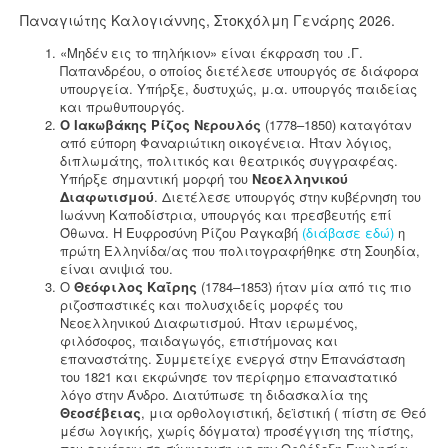
Παναγιώτης Καλογιάννης, Στοκχόλμη Γενάρης 2026.
«Μηδέν εις το πηλήκιον» είναι έκφραση του .Γ.
Παπανδρέου, ο οποίος διετέλεσε υπουργός σε διάφορα
υπουργεία. Υπήρξε, δυστυχώς, μ.α. υπουργός παιδείας
και πρωθυπουργός.
Ο Ιακωβάκης Ρίζος Νερουλός
(1778–1850) καταγόταν
από εύπορη Φαναριώτικη οικογένεια. Ήταν λόγιος,
διπλωμάτης, πολιτικός και θεατρικός συγγραφέας.
Υπήρξε σημαντική μορφή του
Νεοελληνικού
Διαφωτισμού
. Διετέλεσε υπουργός στην κυβέρνηση του
Ιωάννη Καποδίστρια, υπουργός και πρεσβευτής επί
Όθωνα. Η Ευφροσύνη Ρίζου Ραγκαβή
(διάβασε εδώ)
η
πρώτη Ελληνίδα/ας που πολιτογραφήθηκε στη Σουηδία,
είναι ανιψιά του.
Ο
Θεόφιλος Καΐρης
(1784–1853) ήταν μία από τις πιο
ριζοσπαστικές και πολυσχιδείς μορφές του
Νεοελληνικού Διαφωτισμού. Ήταν ιερωμένος,
φιλόσοφος, παιδαγωγός, επιστήμονας και
επαναστάτης. Συμμετείχε ενεργά στην Επανάσταση
του 1821 και εκφώνησε τον περίφημο επαναστατικό
λόγο στην Άνδρο. Διατύπωσε τη διδασκαλία της
Θεοσέβειας
, μια ορθολογιστική, δεϊστική ( πίστη σε Θεό
μέσω λογικής, χωρίς δόγματα) προσέγγιση της πίστης,