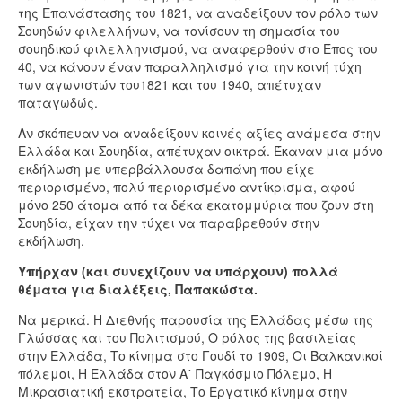
της Επανάστασης του 1821, να αναδείξουν τον ρόλο των
Σουηδών φιλελλήνων, να τονίσουν τη σημασία του
σουηδικού φιλελληνισμού, να αναφερθούν στο Έπος του
40, να κάνουν έναν παραλληλισμό για την κοινή τύχη
των αγωνιστών του1821 και του 1940, απέτυχαν
παταγωδώς.
Αν σκόπευαν να αναδείξουν κοινές αξίες ανάμεσα στην
Ελλάδα και Σουηδία, απέτυχαν οικτρά. Έκαναν μια μόνο
εκδήλωση με υπερβάλλουσα δαπάνη που είχε
περιορισμένο, πολύ περιορισμένο αντίκρισμα, αφού
μόνο 250 άτομα από τα δέκα εκατομμύρια που ζουν στη
Σουηδία, είχαν την τύχει να παραβρεθούν στην
εκδήλωση.
Υπήρχαν (και συνεχίζουν να υπάρχουν) πολλά
θέματα για διαλέξεις, Παπακώστα.
Να μερικά. Η Διεθνής παρουσία της Ελλάδας μέσω της
Γλώσσας και του Πολιτισμού, Ο ρόλος της βασιλείας
στην Ελλάδα, Το κίνημα στο Γουδί το 1909, Οι Βαλκανικοί
πόλεμοι, Η Ελλάδα στον Α΄ Παγκόσμιο Πόλεμο, Η
Μικρασιατική εκστρατεία, Το Εργατικό κίνημα στην