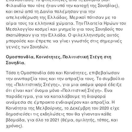
Φιλανδία που τότε ήταν υπό την κατοχή της Σουηδίας),
και οκτώ από τη Δανία πολέμησαν για την
απελευθέρωση της Ελλάδας. Μερικοί πότισαν με το
αίμα τους τα ελληνικά χώματα. Την Πλατεία Ηρώων του
Μεσολογγίου κοσμεί και μνημείο για τους Σουηδούς που
σκοτώθηκαν για την Ελλάδα. Ο φιλελληνισμός αυτός
μπορούσε και έπρεπε να γίνει γνωστός στις σημερινές
γενιές των Σουηδών.
Ομοσπονδία, Κοινότητες, Πολιτιστική Στέγη στη
Σουηδία.
Τόσο η Ομοσπονδία όσο και Κοινότητες, επιβεβαίωσαν
την ανυπαρξία τους και την απραξία τους. Το συμβούλιο
της «Πολιτιστικής Στέγης», για μια ακόμα φορά έδειξε
ότι είναι κατ’ όνομα μόνο «Πολιτιστική Στέγη». Ένα
παράδειγμα, για να καταλάβουμε τη διαφορά
ανάμεσα σε έμπρακτο ενδιαφέρον και απραξία. Η
Κοινότητα της Μελβούρνης, το Δεκέμβρη του 2020 είχε
δημοσιεύσει τις εκδηλώσεις που θα γίνονταν κάθε
βδομάδα, για όλο το 2021 (θέμα, ομιλητής, τόπος, και
χρόνος).