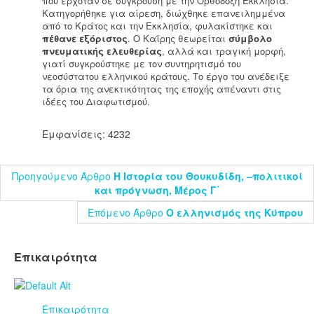
που ερχόταν σε σύγκρουση με την Ορθόδοξη Εκκλησία.
Κατηγορήθηκε για αίρεση, διώχθηκε επανειλημμένα
από το Κράτος και την Εκκλησία, φυλακίστηκε και
πέθανε εξόριστος
. Ο Καΐρης θεωρείται
σύμβολο
πνευματικής ελευθερίας
, αλλά και τραγική μορφή,
γιατί συγκρούστηκε με τον συντηρητισμό του
νεοσύστατου ελληνικού κράτους. Το έργο του ανέδειξε
τα όρια της ανεκτικότητας της εποχής απέναντι στις
ιδέες του Διαφωτισμού.
Εμφανίσεις: 4232
Προηγούμενο Άρθρο
Η Ιστορία του Θουκυδίδη, –πολιτικοί
και πρόγνωση, Μέρος Γ΄
Επόμενο Άρθρο
Ο ελληνισμός της Κύπρου
Επικαιρότητα
Επικαιρότητα