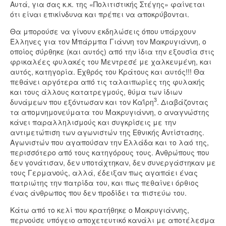
Αυτά, για σας κ.κ. της «Πολιτιστικής Στέγης» φαίνεται
ότι είναι επικίνδυνα και πρέπει να αποκρύβονται.
Θα μπορούσε να γίνουν εκδηλώσεις όπου υπάρχουν
Έλληνες για τον Μπάρμπα Γιάννη τον Μακρυγιάννη, ο
οποίος σύρθηκε (και αυτός) από την ίδια την εξουσία στις
φρικαλέες φυλακές του Μεντρεσέ με χαλκευμένη, και
αυτός, κατηγορία. Εχθρός του Κράτους και αυτός!!! Θα
πεθάνει αργότερα από τις ταλαιπωρίες της φυλακής
και τους άλλους κατατρεγμούς, θύμα των ίδιων
3
δυνάμεων που εξόντωσαν και τον Καΐρη
. Διαβάζοντας
τα απομνημονεύματα του Μακρυγιάννη, ο αναγνώστης
κάνει παραλληλισμούς και συγκρίσεις με την
αντιμετώπιση των αγωνιστών της Εθνικής Αντίστασης.
Αγωνιστών που αγαπούσαν την Ελλάδα και το λαό της,
περισσότερο από τους κατηγόρους τους. Ανθρώπους που
δεν γονάτισαν, δεν υποτάχτηκαν, δεν συνεργάστηκαν με
τους Γερμανούς, αλλά, έδειξαν πως αγαπάει ένας
πατριώτης την πατρίδα του, και πως πεθαίνει όρθιος
ένας άνθρωπος που δεν προδίδει τα πιστεύω του.
Κάτω από το κελί που κρατήθηκε ο Μακρυγιάννης,
περνούσε υπόγειο αποχετευτικό κανάλι με αποτέλεσμα