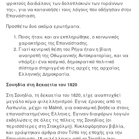
φρικτούς δαιδάλους των δολοπλοκιών των τυράννων
της», για να κατανοήσει τους λόγους που οδήγησαν στην
Επανάσταση.
Προσθέτω δυο ακόμα ερωτήματα.
Ποιος ήταν, και αν εκπληρώθηκε, ο κοινωνικός
χαρακτήρας της Επανάστασης.
Γιατί κεντρική θέση του Ρήγα ήταν η βίαιη
ανατροπή της Οθωμανικής Αυτοκρατορίας, και να
υπάρξει ένα κοσμικό, δημοκρατικό πολιτικό
σύστημα στηριγμένο στις αρχές της αρχαίας
Ελληνικής Δημοκρατία.
Σουηδία στη δεκαετία του 1820
Στη Σουηδία, τη δεκαετία του 1820, είχε αναπτυχθεί
μεγάλο κύμα φιλελληνισμού. Έγινε έρανος από τη
Λαπωνία, μέχρι το Malmö, για οικονομική βοήθεια στους
επαναστατημένους Έλληνες. Έγιναν διαφόρων λογιών
εκδηλώσεις σε όλες τις πόλεις της Σουηδίας (οι
περισσότερες στη Στοκχόλμη). Κυκλοφόρησαν βιβλία,
και γράφτηκαν άρθρα στον Τύπο της εποχής για την
Επανάσταση. 18 φιλέλληνες από τη Σουηδία (και