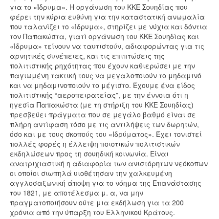
για το «Ίδρυμα». Η οργάνωση του ΚΚΕ Σουηδίας που
φέρει την κύρια ευθύνη για την καταστατική ανωμαλία
που ταλανίζει το «Ίδρυμα», στηρίζει με νύχια και δόντια
τον Παπακώστα, γιατί οργάνωση του ΚΚΕ Σουηδίας και
«Ίδρυμα» τείνουν να ταυτιστούν, αδιαφορώντας για τις
αρνητικές συνέπειες, και τις επιπτώσεις της
πολιτιστικής ρηχότητας που έχουν καθιερώσει με την
παγιωμένη τακτική τους να μεγαλοποιούν το μηδαμινό
και να μηδαμινοποιούν το μέγιστο. Έχουμε ένα είδος
πολιτιστικής “αεροπειρατείας”, με την έννοια ότι η
ηγεσία Παπακώστα (με τη στήριξη του ΚΚΕ Σουηδίας)
πρεσβεύει πράγματα που σε μεγάλο βαθμό είναι σε
πλήρη αντίφαση τόσο με τις αντιλήψεις των δωρητών,
όσο και με τους σκοπούς του «Ιδρύματος». Έχει τονιστεί
πολλές φορές η έλλειψη ποιοτικών πολιτιστικών
εκδηλώσεων προς τη σουηδική κοινωνία. Είναι
ανατριχιαστική η αδιαφορία των ανιστόρητων νεόκοπων
οι οποίοι σιωπηλά υιοθέτησαν την χαλκευμένη
αγγλοσαξωνική άποψη για το νόημα της Επανάστασης
του 1821, με αποτέλεσμα μ. α, να μην
πραγματοποιήσουν ούτε μια εκδήλωση για τα 200
χρόνια από την ύπαρξη του Ελληνικού Κράτους.