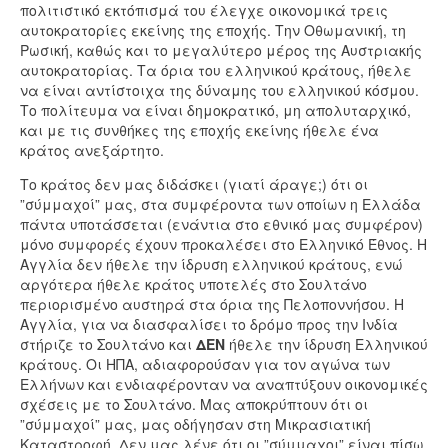
πολιτιστικό εκτόπισμά του έλεγχε οικονομικά τρεις
αυτοκρατορίες εκείνης της εποχής. Την Οθωμανική, τη
Ρωσική, καθώς και το μεγαλύτερο μέρος της Αυστριακής
αυτοκρατορίας. Τα όρια του ελληνικού κράτους, ήθελε
να είναι αντίστοιχα της δύναμης του ελληνικού κόσμου.
Το πολίτευμα να είναι δημοκρατικό, μη απολυταρχικό,
και με τις συνθήκες της εποχής εκείνης ήθελε ένα
κράτος ανεξάρτητο.
Το κράτος δεν μας διδάσκει (γιατί άραγε;) ότι οι
”σύμμαχοί” μας, στα συμφέροντα των οποίων η Ελλάδα
πάντα υποτάσσεται (ενάντια στο εθνικό μας συμφέρον)
μόνο συμφορές έχουν προκαλέσει στο Ελληνικό Έθνος. Η
Αγγλία δεν ήθελε την ίδρυση ελληνικού κράτους, ενώ
αργότερα ήθελε κράτος υποτελές στο Σουλτάνο
περιορισμένο αυστηρά στα όρια της Πελοποννήσου. Η
Αγγλία, για να διασφαλίσει το δρόμο προς την Ινδία
στήριζε το Σουλτάνο και
ΔΕΝ
ήθελε την ίδρυση Ελληνικού
κράτους. Οι ΗΠΑ, αδιαφορούσαν για τον αγώνα των
Ελλήνων και ενδιαφέρονταν να αναπτύξουν οικονομικές
σχέσεις με το Σουλτάνο. Μας αποκρύπτουν ότι οι
”σύμμαχοί” μας, μας οδήγησαν στη Μικρασιατική
Καταστροφή. Δεν μας λένε ότι οι ”σύμμαχοι” είναι πίσω