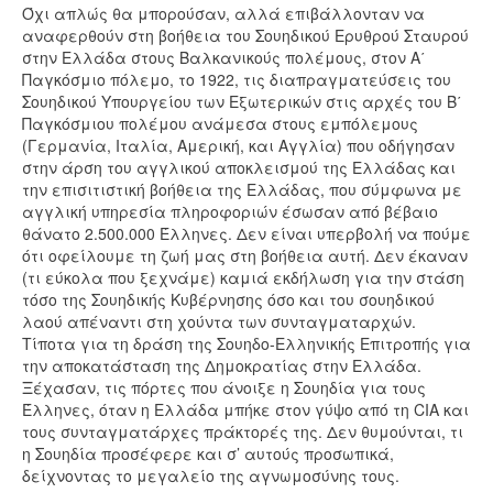
Όχι απλώς θα μπορούσαν, αλλά επιβάλλονταν να
αναφερθούν στη βοήθεια του Σουηδικού Ερυθρού Σταυρού
στην Ελλάδα στους Βαλκανικούς πολέμους, στον Α΄
Παγκόσμιο πόλεμο, το 1922, τις διαπραγματεύσεις του
Σουηδικού Υπουργείου των Εξωτερικών στις αρχές του Β΄
Παγκόσμιου πολέμου ανάμεσα στους εμπόλεμους
(Γερμανία, Ιταλία, Αμερική, και Αγγλία) που οδήγησαν
στην άρση του αγγλικού αποκλεισμού της Ελλάδας και
την επισιτιστική βοήθεια της Ελλάδας, που σύμφωνα με
αγγλική υπηρεσία πληροφοριών έσωσαν από βέβαιο
θάνατο 2.500.000 Έλληνες. Δεν είναι υπερβολή να πούμε
ότι οφείλουμε τη ζωή μας στη βοήθεια αυτή. Δεν έκαναν
(τι εύκολα που ξεχνάμε) καμιά εκδήλωση για την στάση
τόσο της Σουηδικής Κυβέρνησης όσο και του σουηδικού
λαού απέναντι στη χούντα των συνταγματαρχών.
Τίποτα για τη δράση της Σουηδο-Ελληνικής Επιτροπής για
την αποκατάσταση της Δημοκρατίας στην Ελλάδα.
Ξέχασαν, τις πόρτες που άνοιξε η Σουηδία για τους
Έλληνες, όταν η Ελλάδα μπήκε στον γύψο από τη CIA και
τους συνταγματάρχες πράκτορές της. Δεν θυμούνται, τι
η Σουηδία προσέφερε και σ’ αυτούς προσωπικά,
δείχνοντας το μεγαλείο της αγνωμοσύνης τους.