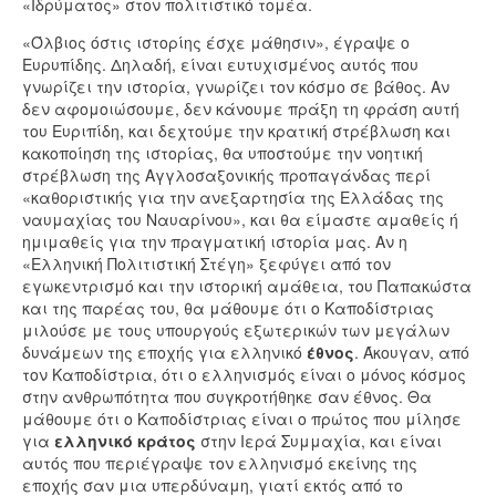
«Ιδρύματος» στον πολιτιστικό τομέα.
«Όλβιος όστις ιστορίης έσχε μάθησιν», έγραψε ο
Ευρυπίδης. Δηλαδή, είναι ευτυχισμένος αυτός που
γνωρίζει την ιστορία, γνωρίζει τον κόσμο σε βάθος. Αν
δεν αφομοιώσουμε, δεν κάνουμε πράξη τη φράση αυτή
του Ευριπίδη, και δεχτούμε την κρατική στρέβλωση και
κακοποίηση της ιστορίας, θα υποστούμε την νοητική
στρέβλωση της Αγγλοσαξονικής προπαγάνδας περί
«καθοριστικής για την ανεξαρτησία της Ελλάδας της
ναυμαχίας του Ναυαρίνου», και θα είμαστε αμαθείς ή
ημιμαθείς για την πραγματική ιστορία μας. Αν η
«Ελληνική Πολιτιστική Στέγη» ξεφύγει από τον
εγωκεντρισμό και την ιστορική αμάθεια, του Παπακώστα
και της παρέας του, θα μάθουμε ότι ο Καποδίστριας
μιλούσε με τους υπουργούς εξωτερικών των μεγάλων
δυνάμεων της εποχής για ελληνικό
έθνος
. Άκουγαν, από
τον Καποδίστρια, ότι ο ελληνισμός είναι ο μόνος κόσμος
στην ανθρωπότητα που συγκροτήθηκε σαν έθνος. Θα
μάθουμε ότι ο Καποδίστριας είναι ο πρώτος που μίλησε
για
ελληνικό κράτος
στην Ιερά Συμμαχία, και είναι
αυτός που περιέγραψε τον ελληνισμό εκείνης της
εποχής σαν μια υπερδύναμη, γιατί εκτός από το