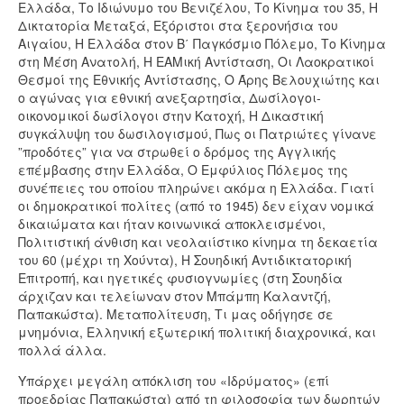
Ελλάδα, Το Ιδιώνυμο του Βενιζέλου, Το Κίνημα του 35, Η
Δικτατορία Μεταξά, Εξόριστοι στα ξερονήσια του
Αιγαίου, Η Ελλάδα στον Β΄ Παγκόσμιο Πόλεμο, Το Κίνημα
στη Μέση Ανατολή, Η ΕΑΜική Αντίσταση, Οι Λαοκρατικοί
Θεσμοί της Εθνικής Αντίστασης, Ο Άρης Βελουχιώτης και
ο αγώνας για εθνική ανεξαρτησία, Δωσίλογοι-
οικονομικοί δωσίλογοι στην Κατοχή, Η Δικαστική
συγκάλυψη του δωσιλογισμού, Πως οι Πατριώτες γίνανε
”προδότες” για να στρωθεί ο δρόμος της Αγγλικής
επέμβασης στην Ελλάδα, Ο Εμφύλιος Πόλεμος της
συνέπειες του οποίου πληρώνει ακόμα η Ελλάδα. Γιατί
οι δημοκρατικοί πολίτες (από το 1945) δεν είχαν νομικά
δικαιώματα και ήταν κοινωνικά αποκλεισμένοι,
Πολιτιστική άνθιση και νεολαιίστικο κίνημα τη δεκαετία
του 60 (μέχρι τη Χούντα), Η Σουηδική Αντιδικτατορική
Επιτροπή, και ηγετικές φυσιογνωμίες (στη Σουηδία
άρχιζαν και τελείωναν στον Μπάμπη Καλαντζή,
Παπακώστα). Μεταπολίτευση, Τι μας οδήγησε σε
μνημόνια, Ελληνική εξωτερική πολιτική διαχρονικά, και
πολλά άλλα.
Υπάρχει μεγάλη απόκλιση του «Ιδρύματος» (επί
προεδρίας Παπακώστα) από τη φιλοσοφία των δωρητών