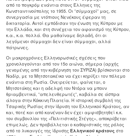
από το πογκρόμ ενάντια στους Έλληνες της
Κωνσταντινούπολης το 1955. Οι ”σύμμαχοί” μας, σε
συνεργασία με ντόπιους Νενέκους έφεραν τη
δικτατορία. Αυτοί εμπόδισαν την ένωση της Κύπρου με
την Ελλάδα, και στη συνέχεια τον αφανισμό της Κύπρου,
κ.α., κ.α. πολλά. Θα μαθαίναμε δηλαδή, ότι οι
λεγόμενοι σύμμαχοι δεν είναι σύμμαχοι, αλλά
πάτρωνες.
Οι μακροχρόνιες Ελληνορωσικές σχέσεις που
χρονολογούνται από τον 15ο αιώνα, σήμερα (αρχής
γενομένης από την κυβέρνηση του ΣΥΡΙΖΑ) βρίσκονται στο
Ναδίρ, με το Μητσοτακέικο να έχει κηρύξει τον πόλεμο
ενάντια στη Ρωσία. Ονειρεύεται, φαίνεται, ο
Μητσοτάκης και η αδελφή του Ντόρα να μπουν
θριαμβευτικά, ”απελευθερωτές”, καβάλα σε άσπρα
άλογα στην Κόκκινη Πλατεία. Η ιστορική συμβολή της
Τσαρικής Ρωσίας στην ίδρυση του Ελληνικού Κράτους, αν
και, ποτέ και από κανέναν δεν έχει αμφισβητηθεί κ.κ.
του συμβουλίου της «Πολιτιστικής Στέγης», αποκρύβεται
επιμελώς. Δεν προβάλλεται ο καθοριστικός της ρόλος
από το λυκαυγές της ίδρυσης
Ελληνικού κράτους
στο