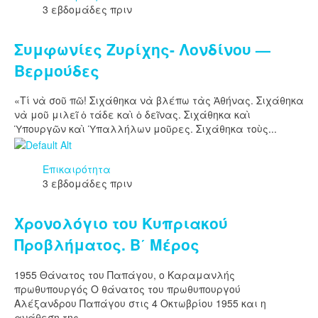
3 εβδομάδες πριν
Συμφωνίες Ζυρίχης- Λονδίνου —
Βερμούδες
«Τί νὰ σοῦ πῶ! Σιχάθηκα νὰ βλέπω τὰς Ἀθήνας. Σιχάθηκα
νὰ μοῦ μιλεῖ ὁ τάδε καὶ ὁ δεῖνας. Σιχάθηκα καὶ
Ὑπουργῶν καὶ Ὑπαλλήλων μοῦρες. Σιχάθηκα τοὺς...
Επικαιρότητα
3 εβδομάδες πριν
Χρονολόγιο του Κυπριακού
Προβλήματος. Β΄ Μέρος
1955 Θάνατος του Παπάγου, ο Καραμανλής
πρωθυπουργός Ο θάνατος του πρωθυπουργού
Αλέξανδρου Παπάγου στις 4 Οκτωβρίου 1955 και η
ανάθεση της...