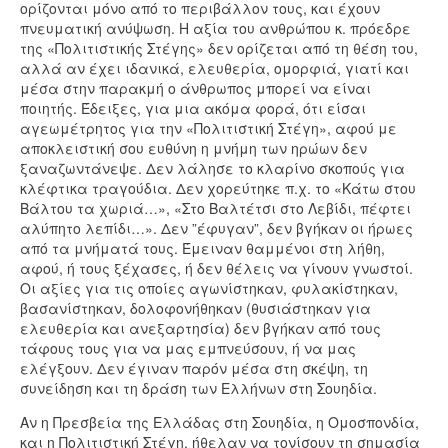
ορίζονται μόνο από το περιβάλλον τους, και έχουν
πνευματική ανύψωση. Η αξία του ανθρώπου κ. πρόεδρε
της «Πολιτιστικής Στέγης» δεν ορίζεται από τη θέση του,
αλλά αν έχει ιδανικά, ελευθερία, ομορφιά, γιατί και
μέσα στην παρακμή ο άνθρωπος μπορεί να είναι
ποιητής. Έδειξες, για μια ακόμα φορά, ότι είσαι
αγεωμέτρητος για την «Πολιτιστική Στέγη», αφού με
αποκλειστική σου ευθύνη η μνήμη των ηρώων δεν
ξαναζωντάνεψε. Δεν λάλησε το κλαρίνο σκοπούς για
κλέφτικα τραγούδια. Δεν χορεύτηκε π.χ. το «Κάτω στου
Βάλτου τα χωριά…», «Στο Βαλτέτσι στο Λεβίδι, πέφτει
αλύπητο λεπίδι…». Δεν ”έφυγαν”, δεν βγήκαν οι ήρωες
από τα μνήματά τους. Έμειναν θαμμένοι στη λήθη,
αφού, ή τους ξέχασες, ή δεν θέλεις να γίνουν γνωστοί.
Οι αξίες για τις οποίες αγωνίστηκαν, φυλακίστηκαν,
βασανίστηκαν, δολοφονήθηκαν (θυσιάστηκαν για
ελευθερία και ανεξαρτησία) δεν βγήκαν από τους
τάφους τους για να μας εμπνεύσουν, ή να μας
ελέγξουν. Δεν έγιναν παρόν μέσα στη σκέψη, τη
συνείδηση και τη δράση των Ελλήνων στη Σουηδία.
Αν η Πρεσβεία της Ελλάδας στη Σουηδία, η Ομοσπονδία,
και η Πολιτιστική Στέγη, ήθελαν να τονίσουν τη σημασία